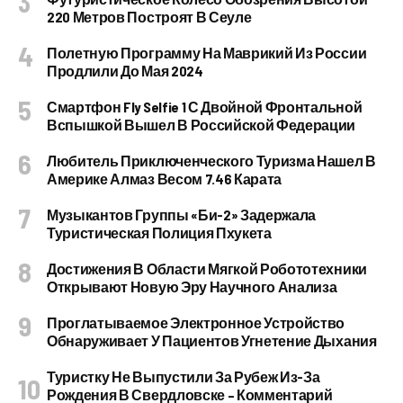
220 Метров Построят В Сеуле
Полетную Программу На Маврикий Из России
Продлили До Мая 2024
Смартфон Fly Selfie 1 С Двойной Фронтальной
Вспышкой Вышел В Российской Федерации
Любитель Приключенческого Туризма Нашел В
Америке Алмаз Весом 7.46 Карата
Музыкантов Группы «Би-2» Задержала
Туристическая Полиция Пхукета
Достижения В Области Мягкой Робототехники
Открывают Новую Эру Научного Анализа
Проглатываемое Электронное Устройство
Обнаруживает У Пациентов Угнетение Дыхания
Туристку Не Выпустили За Рубеж Из-За
Рождения В Свердловске – Комментарий