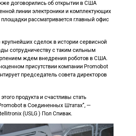
кже договорились об открытии в США
венной линии электроники и комплектующих
е площадки рассматривается главный офис
з крупнейших сделок в истории сервисной
рады сотрудничеству с таким сильным
ерпением ждем внедрения роботов в США.
лноценном присутствии компании Promobot
нтирует председатель совета директоров
этого продукта и счастливы стать
romobot в Соединенных Штатах”, —
llitronix (USLG ) Пол Спивак.