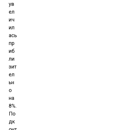
ув
ел
ич
ил
ась
пр
иб
ли
зит
ел
ьн
о
на
8%.
По
дк
онт