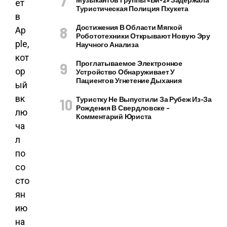
ет
Туристическая Полиция Пхукета
в
Достижения В Области Мягкой
Ap
Робототехники Открывают Новую Эру
ple,
Научного Анализа
кот
Проглатываемое Электронное
ор
Устройство Обнаруживает У
Пациентов Угнетение Дыхания
ый
вк
Туристку Не Выпустили За Рубеж Из-За
Рождения В Свердловске –
лю
Комментарий Юриста
ча
л
по
со
сто
ян
ию
на