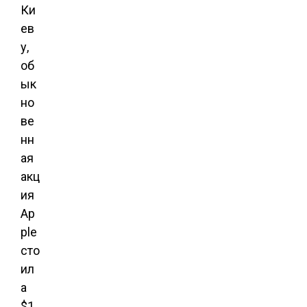
Ки
ев
у,
об
ык
но
ве
нн
ая
акц
ия
Ap
ple
сто
ил
а
$1