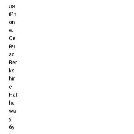
ля
iPh
on
e.
Се
йч
ас
Ber
ks
hir
e
Hat
ha
wa
y
бу