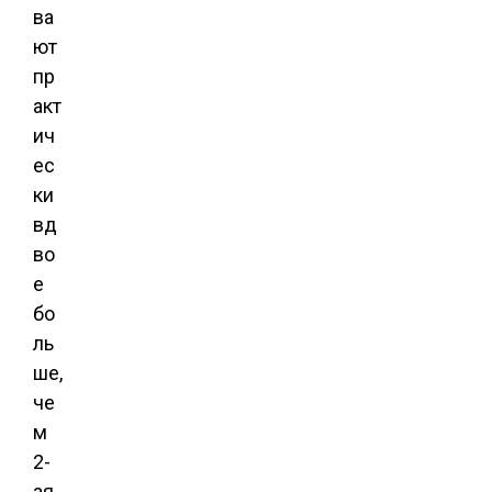
ва
ют
пр
акт
ич
ес
ки
вд
во
е
бо
ль
ше,
че
м
2-
ая