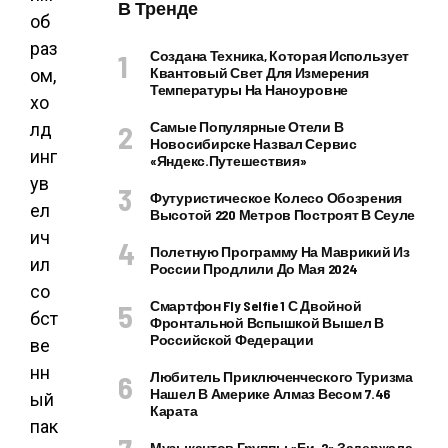
В Тренде
об
раз
Создана Техника, Которая Использует
Квантовый Свет Для Измерения
ом,
Температуры На Наноуровне
хо
Самые Популярные Отели В
лд
Новосибирске Назвал Сервис
инг
«Яндекс.Путешествия»
ув
Футуристическое Колесо Обозрения
ел
Высотой 220 Метров Построят В Сеуле
ич
Полетную Программу На Маврикий Из
ил
России Продлили До Мая 2024
со
Смартфон Fly Selfie 1 С Двойной
бст
Фронтальной Вспышкой Вышел В
Российской Федерации
ве
нн
Любитель Приключенческого Туризма
Нашел В Америке Алмаз Весом 7.46
ый
Карата
пак
Музыкантов Группы «Би-2» Задержала