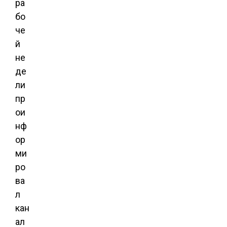
ра
бо
че
й
не
де
ли
пр
ои
нф
ор
ми
ро
ва
л
кан
ал