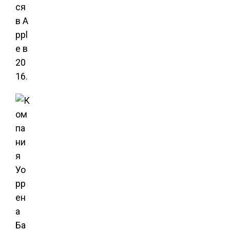
ся
в A
ppl
e в
20
16.