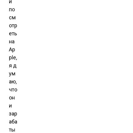
и
по
см
отр
еть
на
Ap
ple,
я д
ум
аю,
что
он
и
зар
аба
ты