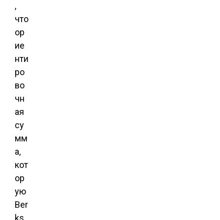
,
что
ор
ие
нти
ро
во
чн
ая
су
мм
а,
кот
ор
ую
Ber
ks