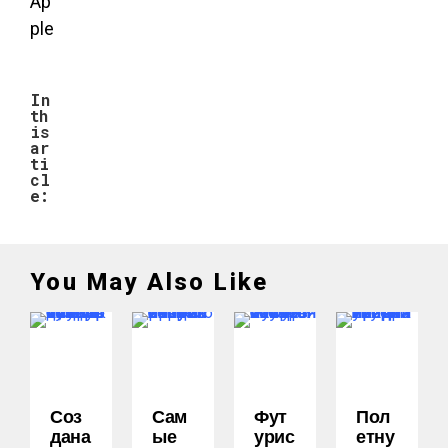
In
th
is
ar
ti
cl
e:
You May Also Like
Соз
Сам
Фут
Пол
Дана
Ые
Урис
Етну