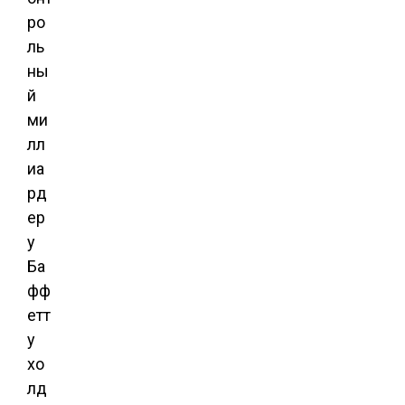
ро
ль
ны
й
ми
лл
иа
рд
ер
у
Ба
фф
етт
у
хо
лд