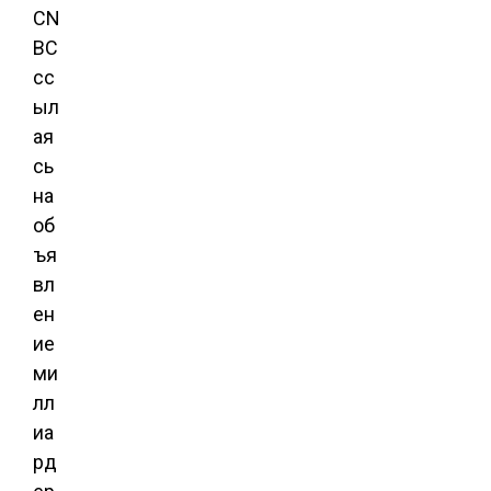
CN
BC
сс
ыл
ая
сь
на
об
ъя
вл
ен
ие
ми
лл
иа
рд