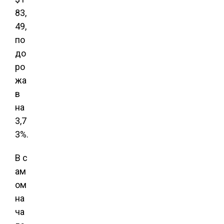
83,
49,
по
до
ро
жа
в
на
3,7
3%.
В с
ам
ом
на
ча