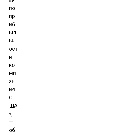
по
пр
иб
ыл
ьн
ост
и
ко
мп
ан
ия
С
ША
»,
—
об