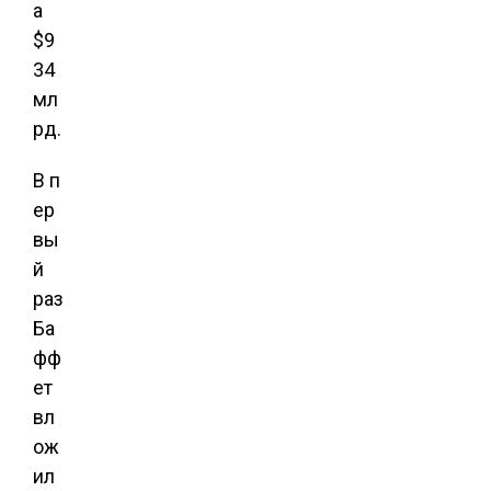
а
$9
34
мл
рд.
В п
ер
вы
й
раз
Ба
фф
ет
вл
ож
ил