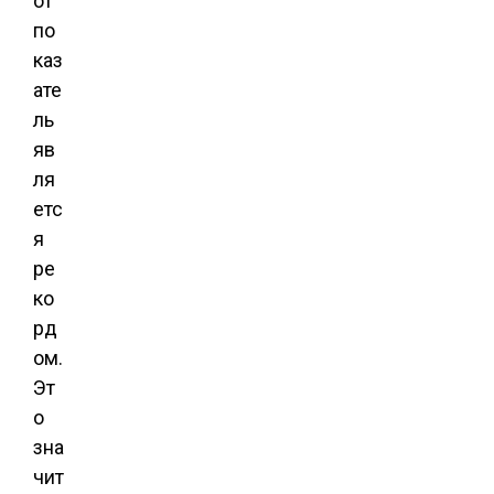
от
по
каз
ате
ль
яв
ля
етс
я
ре
ко
рд
ом.
Эт
о
зна
чит