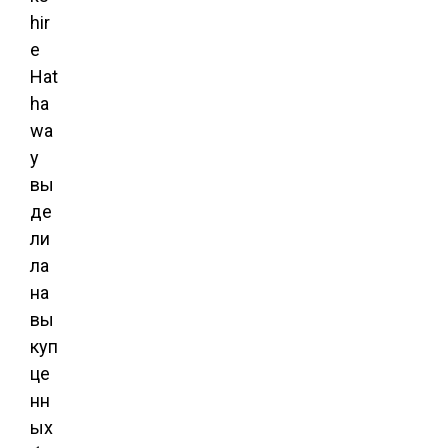
hir
e
Hat
ha
wa
y
вы
де
ли
ла
на
вы
куп
це
нн
ых