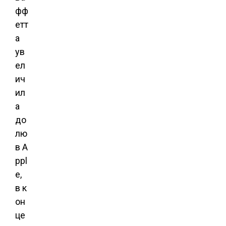
фф
етт
а
ув
ел
ич
ил
а
до
лю
в A
ppl
e,
в к
он
це