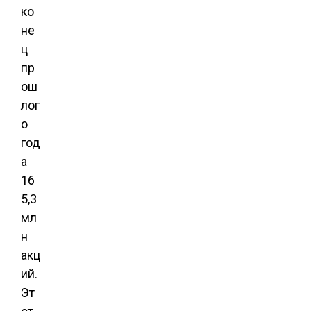
ко
не
ц
пр
ош
лог
о
год
а
16
5,3
мл
н
акц
ий.
Эт