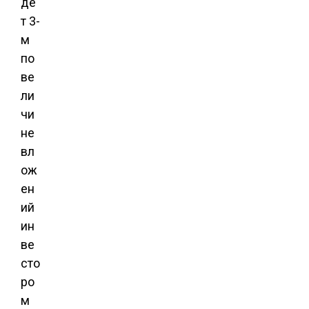
де
т 3-
м
по
ве
ли
чи
не
вл
ож
ен
ий
ин
ве
сто
ро
м