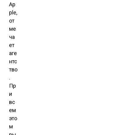
Ap
ple,
от
ме
ча
ет
аге
нтс
тво
.
Пр
и
вс
ем
это
м
ры