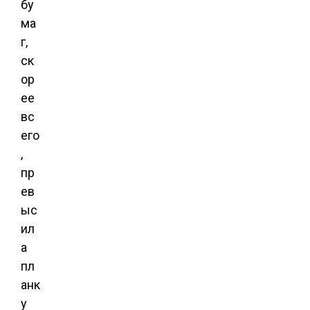
бу
ма
г,
ск
ор
ее
вс
его
,
пр
ев
ыс
ил
а
пл
анк
у