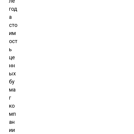
ле
год
а
сто
им
ост
ь
це
нн
ых
бу
ма
г
ко
мп
ан
ии