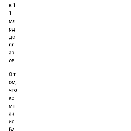
в 1
1
мл
рд
до
лл
ар
ов.
О т
ом,
что
ко
мп
ан
ия
Ба