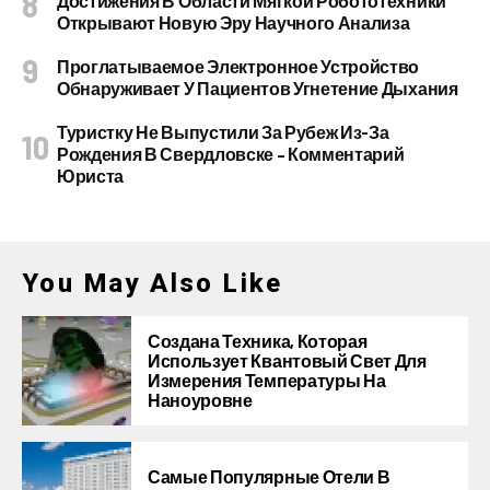
Достижения В Области Мягкой Робототехники
Открывают Новую Эру Научного Анализа
Проглатываемое Электронное Устройство
Обнаруживает У Пациентов Угнетение Дыхания
Туристку Не Выпустили За Рубеж Из-За
Рождения В Свердловске – Комментарий
Юриста
You May Also Like
Создана Техника, Которая
Использует Квантовый Свет Для
Измерения Температуры На
Наноуровне
Самые Популярные Отели В