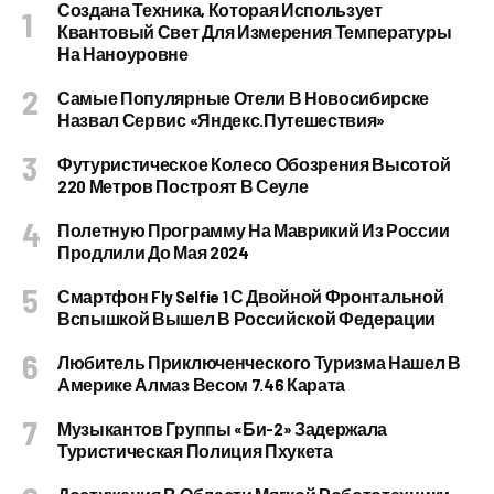
Создана Техника, Которая Использует
Квантовый Свет Для Измерения Температуры
На Наноуровне
Самые Популярные Отели В Новосибирске
Назвал Сервис «Яндекс.Путешествия»
Футуристическое Колесо Обозрения Высотой
220 Метров Построят В Сеуле
Полетную Программу На Маврикий Из России
Продлили До Мая 2024
Смартфон Fly Selfie 1 С Двойной Фронтальной
Вспышкой Вышел В Российской Федерации
Любитель Приключенческого Туризма Нашел В
Америке Алмаз Весом 7.46 Карата
Музыкантов Группы «Би-2» Задержала
Туристическая Полиция Пхукета