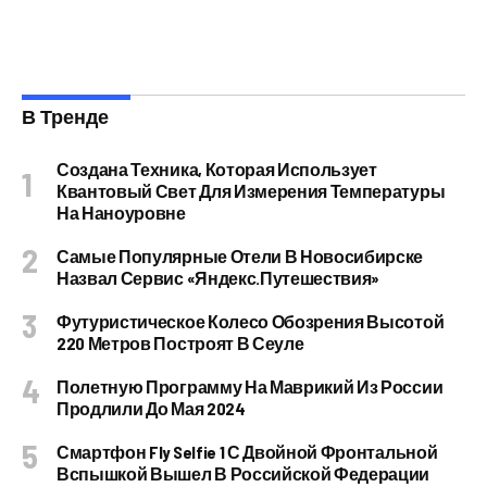
В Тренде
Создана Техника, Которая Использует
Квантовый Свет Для Измерения Температуры
На Наноуровне
Самые Популярные Отели В Новосибирске
Назвал Сервис «Яндекс.Путешествия»
Футуристическое Колесо Обозрения Высотой
220 Метров Построят В Сеуле
Полетную Программу На Маврикий Из России
Продлили До Мая 2024
Смартфон Fly Selfie 1 С Двойной Фронтальной
Вспышкой Вышел В Российской Федерации