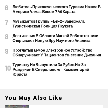
Любитель Приключенческого Туризма Нашел В
Америке Алмаз Весом 7.46 Карата
Музыкантов Группы «Би-2» Задержала
Туристическая Полиция Пхукета
Достижения В Области Мягкой Робототехники
Открывают Новую Эру Научного Анализа
Проглатываемое Электронное Устройство
Обнаруживает У Пациентов Угнетение Дыхания
Туристку Не Выпустили За Рубеж Из-За
Рождения В Свердловске – Комментарий
Юриста
You May Also Like