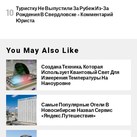
Туристку Не Выпустили За Рубеж Из-За
Рождения В Свердловске – Комментарий
Юриста
You May Also Like
Создана Техника, Которая
Использует Квантовый Свет Для
Измерения Температуры На
Наноуровне
Самые Популярные Отели В
Новосибирске Назвал Сервис
«Яндекс.Путешествия»