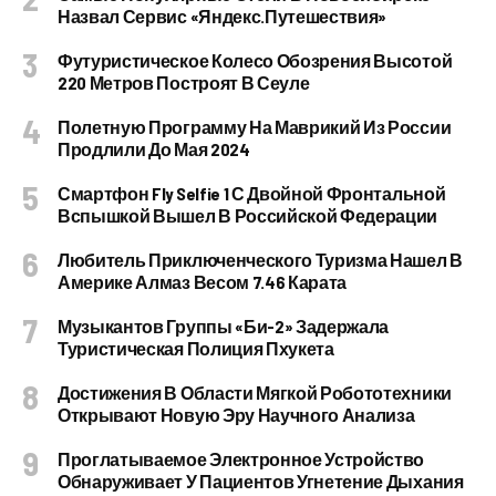
Назвал Сервис «Яндекс.Путешествия»
Футуристическое Колесо Обозрения Высотой
220 Метров Построят В Сеуле
Полетную Программу На Маврикий Из России
Продлили До Мая 2024
Смартфон Fly Selfie 1 С Двойной Фронтальной
Вспышкой Вышел В Российской Федерации
Любитель Приключенческого Туризма Нашел В
Америке Алмаз Весом 7.46 Карата
Музыкантов Группы «Би-2» Задержала
Туристическая Полиция Пхукета
Достижения В Области Мягкой Робототехники
Открывают Новую Эру Научного Анализа
Проглатываемое Электронное Устройство
Обнаруживает У Пациентов Угнетение Дыхания