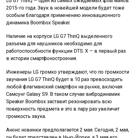
LG G7 ThinQ — один из самых ожидаемых флагманов
2015-го года. Звук в новейшей модели будет тоже
особым благодаря применению инновационного
динамика Boombox Speaker.
Наличие на корпусе LG G7 ThinQ выделенного
разъема для наушников необходимо для
работоспособности функции DTS: X — в первый раз
в истории смартфоностроения.
Инженеры LG громко утверждают, что по громкости
звучания LG G7 ThinQ будет в 10 раз превосходить
любой флагманский смартфон на рынке, включая
Самсунг Galaxy S9. В таком случае вибродинамик
Speaker Boombox заставит резонировать всю
поверхность предмета и это в пару раз увеличит
громкость звука.
Анонс новинки предполагается 2 мая. Сегодня, 2 мая,
он будет представлен в Нью-Йорке, а 3 мая его