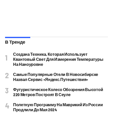
В Тренде
Создана Техника, Которая Использует
Квантовый Свет Для Измерения Температуры
На Наноуровне
Самые Популярные Отели В Новосибирске
Назвал Сервис «Яндекс.Путешествия»
Футуристическое Колесо Обозрения Высотой
220 Метров Построят В Сеуле
Полетную Программу На Маврикий Из России
Продлили До Мая 2024