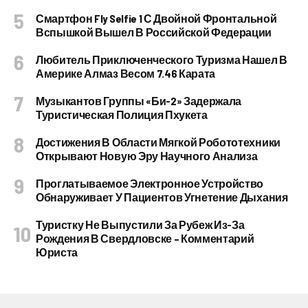
Смартфон Fly Selfie 1 С Двойной Фронтальной
Вспышкой Вышел В Российской Федерации
Любитель Приключенческого Туризма Нашел В
Америке Алмаз Весом 7.46 Карата
Музыкантов Группы «Би-2» Задержала
Туристическая Полиция Пхукета
Достижения В Области Мягкой Робототехники
Открывают Новую Эру Научного Анализа
Проглатываемое Электронное Устройство
Обнаруживает У Пациентов Угнетение Дыхания
Туристку Не Выпустили За Рубеж Из-За
Рождения В Свердловске – Комментарий
Юриста