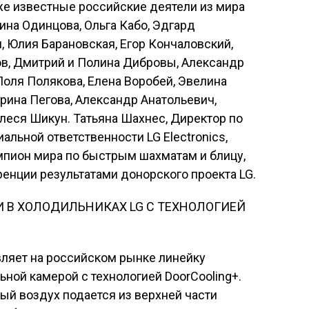
же известные российские деятели из мира
ина Одинцова, Ольга Кабо, Эдгард
 Юлия Барановская, Егор Кончаловский,
ов, Дмитрий и Полина Дибровы, Александр
Поля Полякова, Елена Воробей, Эвелина
Ирина Пегова, Александр Анатольевич,
Алеся Шикун. Татьяна Шахнес, Директор по
льной ответственности LG Electronics,
мпион мира по быстрым шахматам и блицу,
енции результатами донорского проекта LG.
 В ХОЛОДИЛЬНИКАХ LG С ТЕХНОЛОГИЕЙ
вляет на российском рынке линейку
ной камерой с технологией DoorCooling+.
ный воздух подается из верхней части