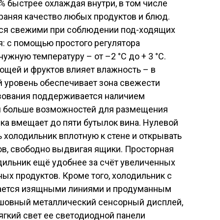
% быстрее охлаждая внутри, в том числе
храняя качество любых продуктов и блюд.
тся свежими при соблюдении под-ходящих
: с помощью простого регулятора
жную температуру – от –2 °С до + 3 °С.
ощей и фруктов влияет влажность – в
й уровень обеспечивает зона свежести
ьзования поддерживается наличием
й больше возможностей для размещения
ка вмещает до пяти бутылок вина. Нулевой
 холодильник вплотную к стене и открывать
ов, свободно выдвигая ящики. Просторная
дильник ещё удобнее за счёт увеличенных
х продуктов. Кроме того, холодильник с
ичается изящными линиями и продуманным
сшовный металлический сенсорный дисплей,
ягкий свет ее светодиодной панели