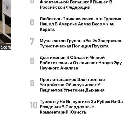
Фронтальной Вспышкой Вышел В
Российской Федерации
Любитель Приключенческого Туризма
Нашел В Америке Алмаз Весом 7.46
Карата
Музыкантов Группы «Би-2» Задержала
Туристическая Полиция Пхукета
Достижения В Области Мягкой
Робототехники Открывают Новую Эру
Научного Анализа
Проглатываемое Электронное
Устройство Обнаруживает У
Пациентов Угнетение Дыхания
Туристку Не Выпустили За Рубеж Из-За
Рождения В Свердловске –
Комментарий Юриста