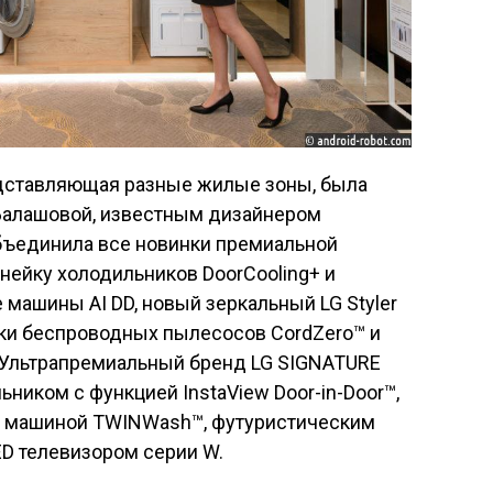
редставляющая разные жилые зоны, была
 Балашовой, известным дизайнером
объединила все новинки премиальной
нейку холодильников DoorCooling+ и
е машины AI DD, новый зеркальный LG Styler
ейки беспроводных пылесосов CordZero™ и
 Ультрапремиальный бренд LG SIGNATURE
ником с функцией InstaView Door-in-Door™,
й машиной TWINWash™, футуристическим
D телевизором серии W.