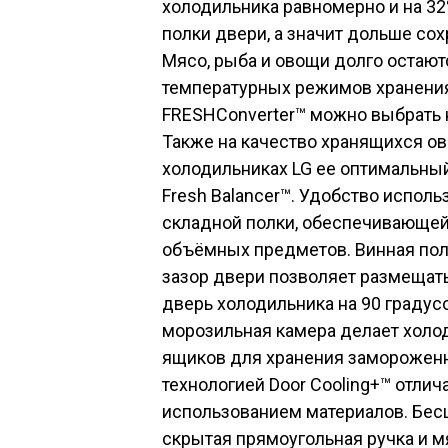
холодильника равномерно и на 32
полки двери, а значит дольше со
Мясо, рыба и овощи долго остаю
температурных режимов хранения
FRESHConverter™ можно выбрать ну
Также на качество хранящихся ов
холодильниках LG ее оптимальны
Fresh Balancer™. Удобство испол
складной полки, обеспечивающе
объёмных предметов. Винная пол
зазор двери позволяет размещать
дверь холодильника на 90 градус
морозильная камера делает холо
ящиков для хранения замороженны
технологией Door Cooling+™ отл
использованием материалов. Бе
скрытая прямоугольная ручка и м