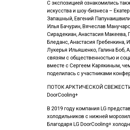
С экспозицией ознакомились так
искусства и шоу-бизнеса – Екатер
Запашный, Евгений Папунаишвили,
Илья Бачурин, Вячеслав Манучар
Сирадекиан, Анастасия Макеева, 
Бледанс, Анастасия Гребенкина, 
Лукерья Ильяшенко, Галина Боб, 
связям с общественностью и социа
вместе с Сергеем Карякиным, че
поделилась с участниками конфер
ПОТОК АРКТИЧЕСКОЙ СВЕЖЕСТИ
DoorCooling+
В 2019 году компания LG предста
холодильников с нижней морозиль
Благодаря LG DoorCooling+ холод