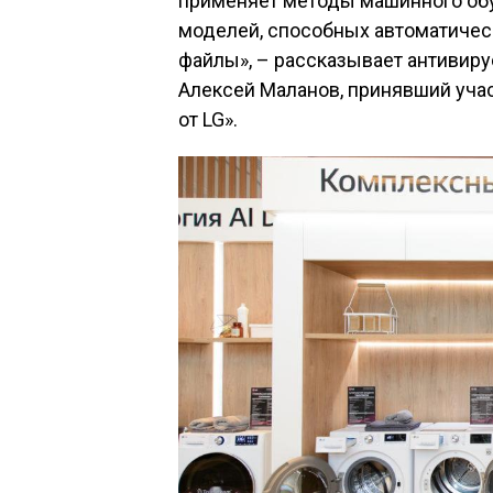
применяет методы машинного об
моделей, способных автоматичес
файлы», – рассказывает антивир
Алексей Маланов, принявший учас
от LG».