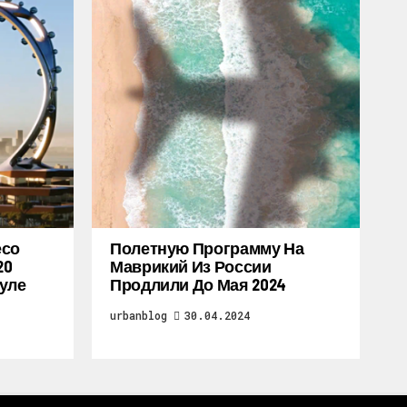
есо
Полетную Программу На
20
Маврикий Из России
уле
Продлили До Мая 2024
urbanblog
30.04.2024