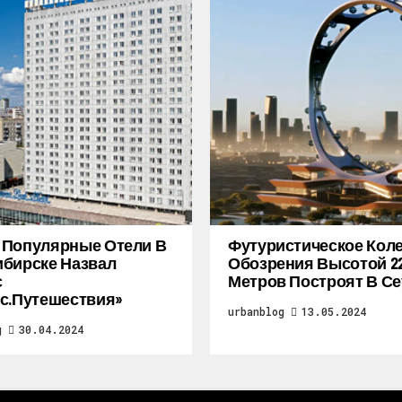
 Популярные Отели В
Футуристическое Кол
бирске Назвал
Обозрения Высотой 2
с
Метров Построят В Се
с.Путешествия»
urbanblog
13.05.2024
g
30.04.2024