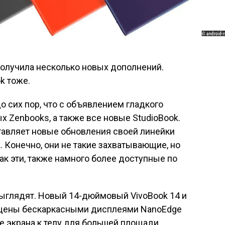
получила несколько новых дополнений.
k тоже.
о сих пор, что с объявлением гладкого
х Zenbooks, а также все новые StudioBook.
тавляет новые обновления своей линейки
 Конечно, они не такие захватывающие, но
как эти, также намного более доступные по
 выглядят. Новый 14-дюймовый VivoBook 14 и
ащены бескаркасными дисплеями NanoEdge
е экрана к телу для большей площади