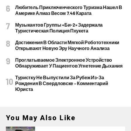
Любитель Приключенческого Туризма Нашел В
Америке Алмаз Весом 7.46 Карата
Музыкантов Группы «Би-2» Задержала
Туристическая Полиция Пхукета
Достижения В Области Мягкой Робототехники
Открывают Новую Эру Научного Анализа
Проглатываемое Электронное Устройство
Обнаруживает У Пациентов Угнетение Дыхания
Туристку Не Выпустили За Рубеж Из-За
Рождения В Свердловске – Комментарий
Юриста
You May Also Like