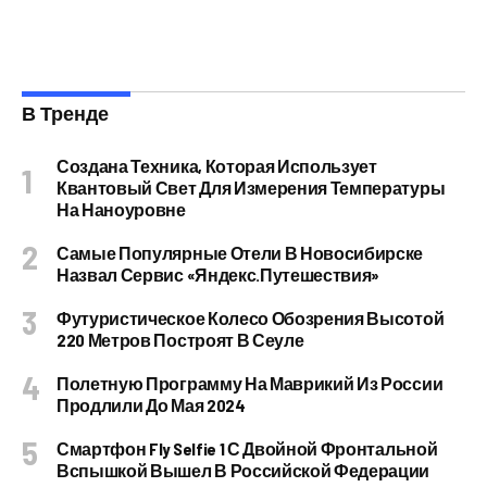
В Тренде
Создана Техника, Которая Использует
Квантовый Свет Для Измерения Температуры
На Наноуровне
Самые Популярные Отели В Новосибирске
Назвал Сервис «Яндекс.Путешествия»
Футуристическое Колесо Обозрения Высотой
220 Метров Построят В Сеуле
Полетную Программу На Маврикий Из России
Продлили До Мая 2024
Смартфон Fly Selfie 1 С Двойной Фронтальной
Вспышкой Вышел В Российской Федерации