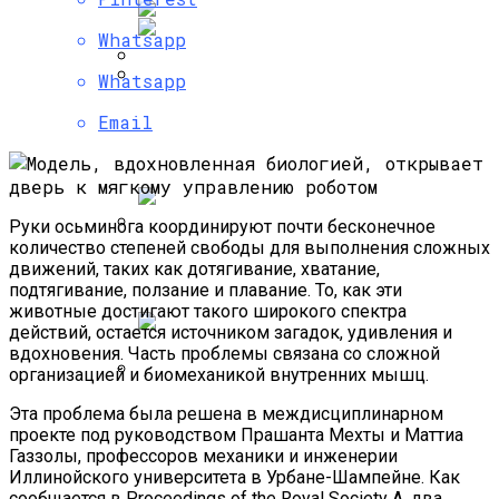
Whatsapp
Whatsapp
«Ошибка 1970» Дает Возможность
Самые Популярные Отели В
На Все 100% Вывести Из Строя IOS-
Email
Новосибирске Назвал Сервис
Устройство
«Яндекс.Путешествия»
Руки осьминога координируют почти бесконечное
количество степеней свободы для выполнения сложных
Полетную Программу На Маврикий Из
движений, таких как дотягивание, хватание,
России Продлили До Мая 2024
подтягивание, ползание и плавание. То, как эти
животные достигают такого широкого спектра
действий, остается источником загадок, удивления и
вдохновения. Часть проблемы связана со сложной
организацией и биомеханикой внутренних мышц.
Любитель Приключенческого Туризма
Эта проблема была решена в междисциплинарном
Нашел В Америке Алмаз Весом 7.46
проекте под руководством Прашанта Мехты и Маттиа
Карата
Газзолы, профессоров механики и инженерии
Иллинойского университета в Урбане-Шампейне. Как
сообщается в Proceedings of the Royal Society A, два