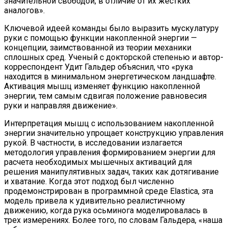
значительной свободой, в отличие от их жестких
аналогов».
Ключевой идеей команды было выразить мускулатуру
руки с помощью функции накопленной энергии —
концепции, заимствованной из теории механики
сплошных сред. Ученый с докторской степенью и автор-
корреспондент Удит Гальдер объяснил, что «рука
находится в минимальном энергетическом ландшафте.
Активация мышц изменяет функцию накопленной
энергии, тем самым сдвигая положение равновесия
руки и направляя движение».
Интерпретация мышц с использованием накопленной
энергии значительно упрощает конструкцию управления
рукой. В частности, в исследовании излагается
методология управления формированием энергии для
расчета необходимых мышечных активаций для
решения манипулятивных задач, таких как дотягивание
и хватание. Когда этот подход был численно
продемонстрирован в программной среде Elastica, эта
модель привела к удивительно реалистичному
движению, когда рука осьминога моделировалась в
трех измерениях. Более того, по словам Гальдера, «наша