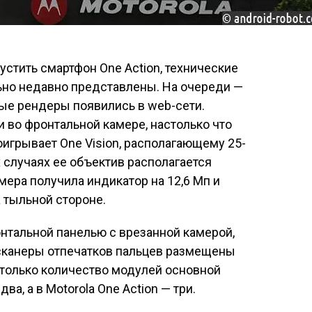
устить смартфон One Action, технические
ьно недавно представлены. На очереди —
овые рендеры появились в web-сети.
 во фронтальной камере, настолько что
оигрывает One Vision, располагающему 25-
случаях ее объектив располагается
мера получила индикатор на 12,6 Мп и
 тыльной стороне.
онтальной панелью с врезанной камерой,
 сканеры отпечатков пальцев размещены
я только количество модулей основной
два, а в Motorola One Action — три.