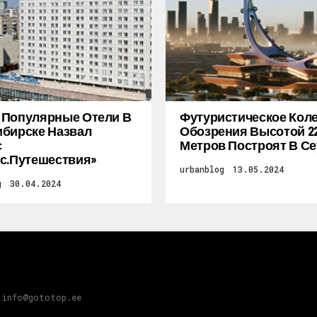
 Популярные Отели В
Футуристическое Кол
бирске Назвал
Обозрения Высотой 2
с
Метров Построят В Се
с.Путешествия»
urbanblog
13.05.2024
g
30.04.2024
 info@gototop.ee