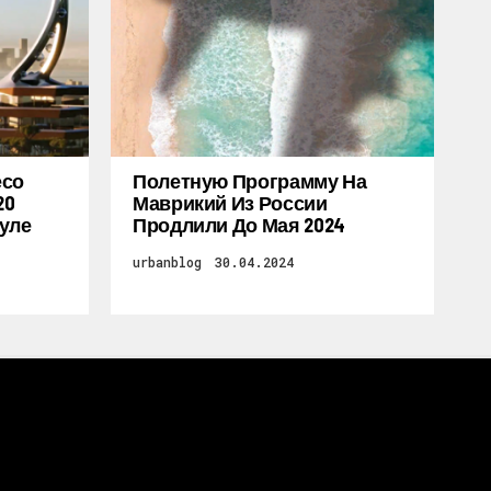
есо
Полетную Программу На
20
Маврикий Из России
уле
Продлили До Мая 2024
urbanblog
30.04.2024