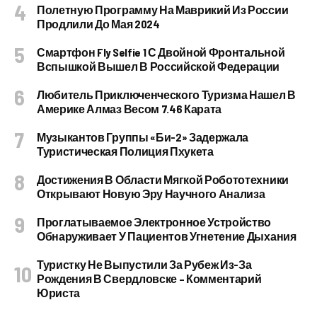
Полетную Программу На Маврикий Из России
Продлили До Мая 2024
Смартфон Fly Selfie 1 С Двойной Фронтальной
Вспышкой Вышел В Российской Федерации
Любитель Приключенческого Туризма Нашел В
Америке Алмаз Весом 7.46 Карата
Музыкантов Группы «Би-2» Задержала
Туристическая Полиция Пхукета
Достижения В Области Мягкой Робототехники
Открывают Новую Эру Научного Анализа
Проглатываемое Электронное Устройство
Обнаруживает У Пациентов Угнетение Дыхания
Туристку Не Выпустили За Рубеж Из-За
Рождения В Свердловске – Комментарий
Юриста