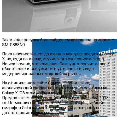
Владельцы IPhone Готовятся Подать
В Суд На Apple
Футуристическое Колесо Обозрения
Высотой 220 Метров Построят В Сеуле
Что За Неведомый Аппарат Запустила
Так в коде ресурса был найден смартфон под номером —
На Орбиту КНДР — Специалисты
SM-G888N0.
Гадают
Пока неизвестно, когда именно начнутся продажи Galaxy
X, но, судя по всему, случится это уже совсем скоро.
Не исключено, что компания Самсунг отсрочит данное
обновление и выпустит его уже после выхода
Ученые Создали Стентопрут Для
модернизированных моделей на рынок.
Управления Техникой Силой Мысли
На официальном сайте Самсунг появился код,
анонсирующий скорое появление гнущегося флагмана
Galaxy X. Об этом информирует LetsGoDigital.
Предполагается, что устройство выйдет с начала 2018-
го. По мнению обозревателей LetsGoDigital, гибкий
смартфон Galaxy X может появиться даже раньше
до этого нового флагмана.