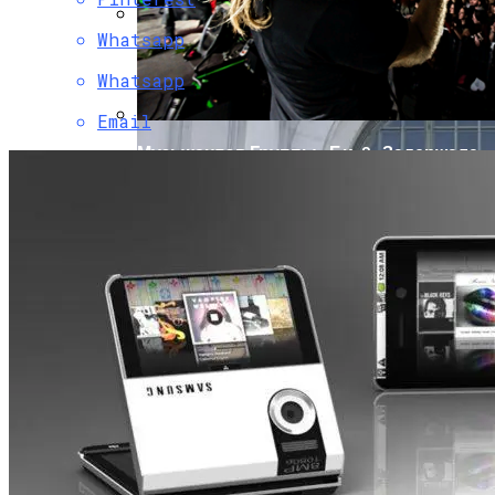
Whatsapp
Военным Потребовались Миллиарды
На Новые Спутники
Whatsapp
Email
Музыкантов Группы «Би-2» Задержала
Туристическая Полиция Пхукета