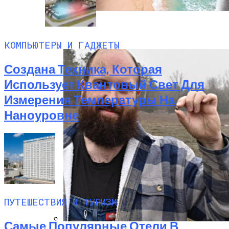
Полетную Программу На Маврикий Из
России Продлили До Мая 2024
КОМПЬЮТЕРЫ И ГАДЖЕТЫ
Создана Техника, Которая
Использует Квантовый Свет Для
Измерения Температуры На
Наноуровне
ПУТЕШЕСТВИЯ И ТУРИЗМ
Самые Популярные Отели В