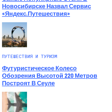
Любитель Приключенческого Туризма
Новосибирске Назвал Сервис
Нашел В Америке Алмаз Весом 7.46
«Яндекс.Путешествия»
Карата
ПУТЕШЕСТВИЯ И ТУРИЗМ
Футуристическое Колесо
Обозрения Высотой 220 Метров
Построят В Сеуле