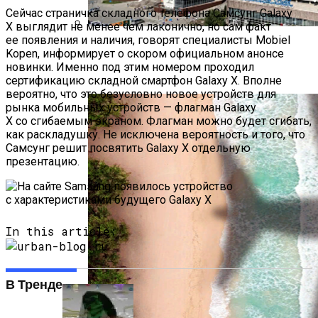
Сейчас страничка складного телефона Самсунг Galaxy
X выглядит не менее чем лаконично, но сам факт
ее появления и наличия, говорят специалисты Mobiel
Самые Популярные Отели В
Kopen, информирует о скором официальном анонсе
Новосибирске Назвал Сервис
новинки. Именно под этим номером проходил
«Яндекс.Путешествия»
сертификацию складной смартфон Galaxy X. Вполне
вероятно, что это безусловно новое устройств для
рынка мобильных устройств — флагман Galaxy
X со сгибаемым экраном. Флагман можно будет сгибать,
как раскладушку. Не исключена вероятность и того, что
Самсунг решит посвятить Galaxy X отдельную
презентацию.
In this article:
В Тренде