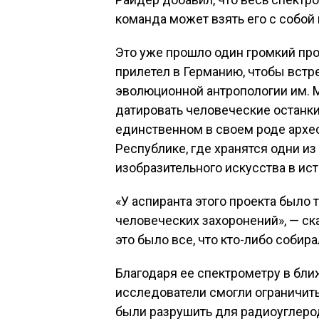
команда может взять его с собой 
Это уже прошло один громкий про
прилетел в Германию, чтобы встре
эволюционной антропологии им. 
датировать человеческие останк
единственном в своем роде архе
Республике, где хранятся одни и
изобразительного искусства в ис
«У аспиранта этого проекта было 
человеческих захоронений», — ска
это было все, что кто-либо соби
Благодаря ее спектрометру в бли
исследователи смогли ограничить
были разрушить для радиоуглерод