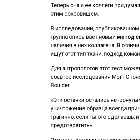
Теперь она и ее коллеги придума
этим сокровищем.
В исследовании, опубликованном на
группа описывает новый
метод с
наличия в них коллагена. В отли
ищут этот тип ткани, подход кома
Для антропологов этот тест может
соавтор исследования Мэтт Спон
Boulder.
«Эти останки остались нетронуты
уничтожение образца всегда причи
трагично, если ты это сделаешь, и
предотвратить».
Это цель, которая возникла из мн