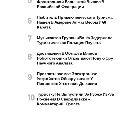
Фронтальной Вспышкой Вышел В
Российской Федерации
Любитель Приключенческого Туризма
Нашел В Америке Алмаз Весом 7.46
Карата
Музыкантов Группы «Би-2» Задержала
Туристическая Полиция Пхукета
Достижения В Области Мягкой
Робототехники Открывают Новую Эру
Научного Анализа
Проглатываемое Электронное
Устройство Обнаруживает У
Пациентов Угнетение Дыхания
Туристку Не Выпустили За Рубеж Из-За
Рождения В Свердловске –
Комментарий Юриста