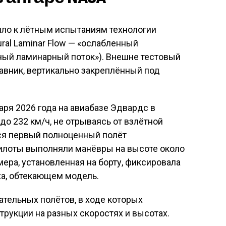
ило к лётным испытаниям технологии
ural Laminar Flow — «ослабленный
ный ламинарный поток»)
. Внешне тестовый
авник, вертикально закреплённый под
ря 2026 года на авиабазе Эдвардс в
до 232 км/ч, не отрываясь от взлётной
лся первый полноценный полёт
илоты выполняли манёвры на высоте около
мера, установленная на борту, фиксировала
ха, обтекающем модель
.
тательных полётов
, в ходе которых
рукции на разных скоростях и высотах.