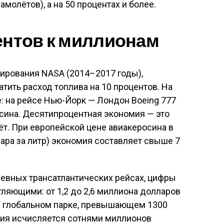
молётов), а на 50 процентах и более
.
ентов к миллионам
рования NASA (2014–2017 годы),
тить расход топлива на 10 процентов
. На
: на рейсе Нью-Йорк — Лондон Boeing 777
осина. Десятипроцентная экономия — это
ёт. При европейской цене авиакеросина в
лара за литр) экономия составляет свыше 7
невных трансатлантических рейсах, цифры
ляющими: от 1,2 до 2,6 миллиона долларов
и глобальном парке, превышающем 1300
мия исчисляется сотнями миллионов