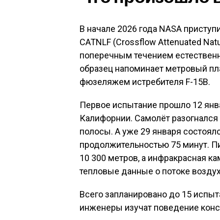
В начале 2026 года NASA приступ
CATNLF (Crossflow Attenuated Nat
поперечным течением естествен
образец напоминает метровый пл
фюзеляжем истребителя F-15B
.
Первое испытание прошло 12 янва
Калифорнии. Самолёт разогнался 
полосы
. А уже 29 января состоя
продолжительностью 75 минут. П
10 300 метров, а инфракрасная ка
тепловые данные о потоке возду
Всего запланировано до 15 испы
инженеры изучат поведение конст