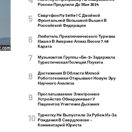
России Продлили До Мая 2024
Смартфон Fly Selfie 1 С Двойной
Фронтальной Вспышкой Вышел В
Российской Федерации
Любитель Приключенческого Туризма
Нашел В Америке Алмаз Весом 7.46
Карата
Музыкантов Группы «Би-2» Задержала
Туристическая Полиция Пхукета
Достижения В Области Мягкой
Робототехники Открывают Новую Эру
Научного Анализа
Проглатываемое Электронное
Устройство Обнаруживает У
Пациентов Угнетение Дыхания
Туристку Не Выпустили За Рубеж Из-За
Рождения В Свердловске –
Комментарий Юриста