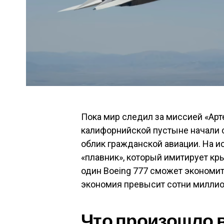
Пока мир следил за миссией «Арт
калифорнийской пустыне начали 
облик гражданской авиации. На и
«плавник», который имитирует кр
один Boeing 777 сможет экономить
экономия превысит сотни миллио
Что произошло в