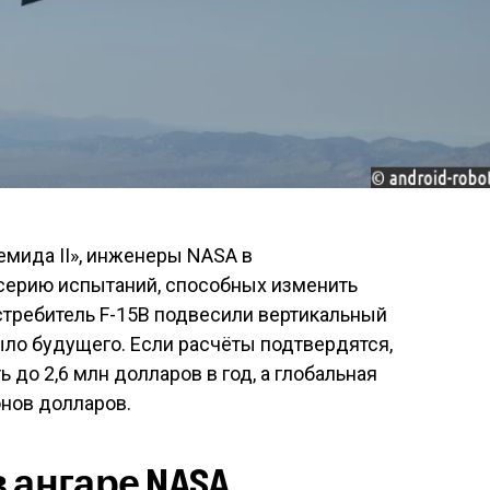
емида II», инженеры NASA в
серию испытаний, способных изменить
стребитель F-15B подвесили вертикальный
ыло будущего. Если расчёты подтвердятся,
 до 2,6 млн долларов в год, а глобальная
нов долларов.
 ангаре NASA