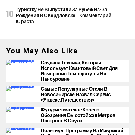
Туристку Не Выпустили За Рубеж Из-За
Рождения В Свердловске – Комментарий
Юриста
You May Also Like
Создана Техника, Которая
Использует Квантовый Свет Для
Измерения Температуры На
Наноуровне
Самые Популярные Отели В
Новосибирске Назвал Сервис
«Яндекс.Путешествия»
Футуристическое Колесо
Обозрения Высотой 220 Метров
Построят В Сеуле
Полетную Программу На Маврикий