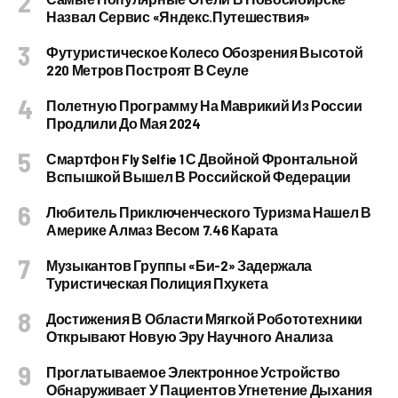
Назвал Сервис «Яндекс.Путешествия»
Футуристическое Колесо Обозрения Высотой
220 Метров Построят В Сеуле
Полетную Программу На Маврикий Из России
Продлили До Мая 2024
Смартфон Fly Selfie 1 С Двойной Фронтальной
Вспышкой Вышел В Российской Федерации
Любитель Приключенческого Туризма Нашел В
Америке Алмаз Весом 7.46 Карата
Музыкантов Группы «Би-2» Задержала
Туристическая Полиция Пхукета
Достижения В Области Мягкой Робототехники
Открывают Новую Эру Научного Анализа
Проглатываемое Электронное Устройство
Обнаруживает У Пациентов Угнетение Дыхания