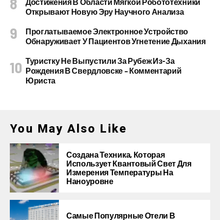
Достижения В Области Мягкой Робототехники
Открывают Новую Эру Научного Анализа
Проглатываемое Электронное Устройство
Обнаруживает У Пациентов Угнетение Дыхания
Туристку Не Выпустили За Рубеж Из-За
Рождения В Свердловске – Комментарий
Юриста
You May Also Like
Создана Техника, Которая
Использует Квантовый Свет Для
Измерения Температуры На
Наноуровне
Самые Популярные Отели В