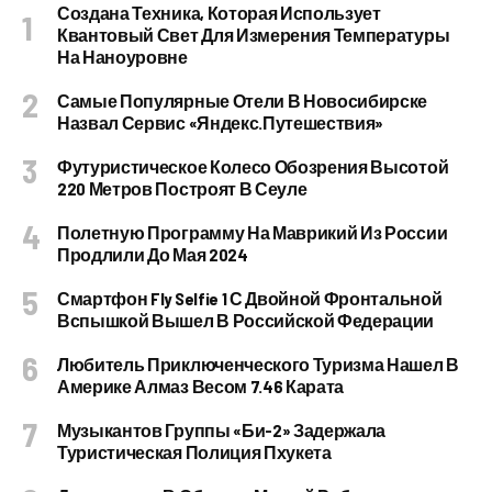
Создана Техника, Которая Использует
Квантовый Свет Для Измерения Температуры
На Наноуровне
Самые Популярные Отели В Новосибирске
Назвал Сервис «Яндекс.Путешествия»
Футуристическое Колесо Обозрения Высотой
220 Метров Построят В Сеуле
Полетную Программу На Маврикий Из России
Продлили До Мая 2024
Смартфон Fly Selfie 1 С Двойной Фронтальной
Вспышкой Вышел В Российской Федерации
Любитель Приключенческого Туризма Нашел В
Америке Алмаз Весом 7.46 Карата
Музыкантов Группы «Би-2» Задержала
Туристическая Полиция Пхукета