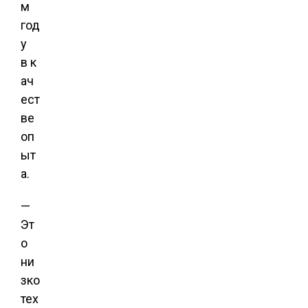
м
год
у
в к
ач
ест
ве
оп
ыт
а.
—
Эт
о
ни
зко
тех