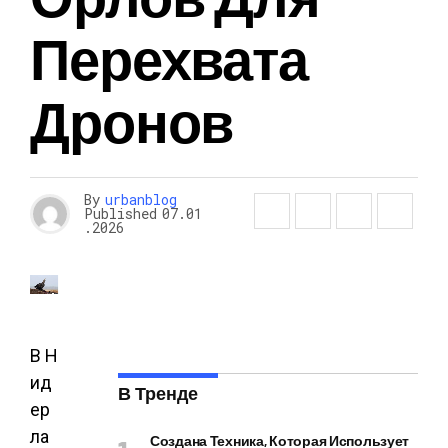
Перехвата
Дронов
By
urbanblog
Published
07.01
.2026
В Н
ид
В Тренде
ер
ла
Создана Техника, Которая Использует