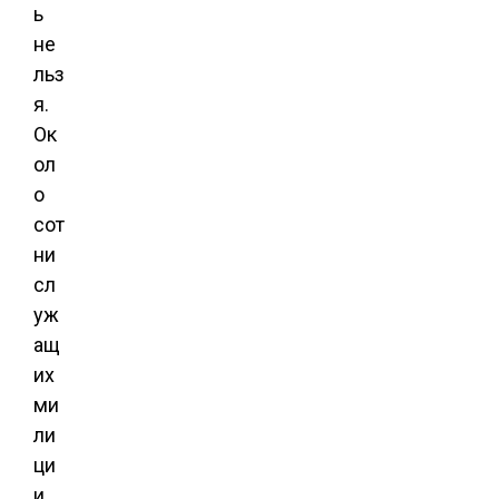
ь
не
льз
я.
Ок
ол
о
сот
ни
сл
уж
ащ
их
ми
ли
ци
и