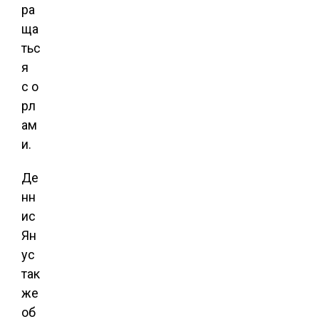
ра
ща
тьс
я
с о
рл
ам
и.
Де
нн
ис
Ян
ус
так
же
об