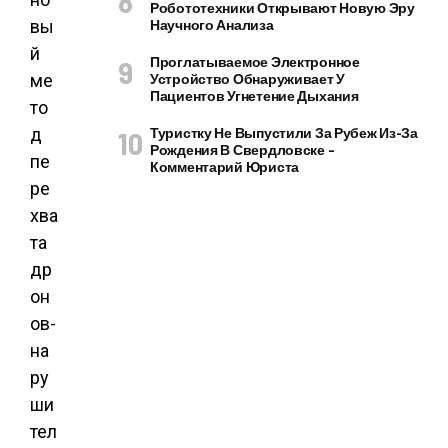
Робототехники Открывают Новую Эру
вы
Научного Анализа
й
Проглатываемое Электронное
ме
Устройство Обнаруживает У
Пациентов Угнетение Дыхания
то
д
Туристку Не Выпустили За Рубеж Из-За
Рождения В Свердловске –
пе
Комментарий Юриста
ре
хва
та
др
он
ов-
на
ру
ши
тел