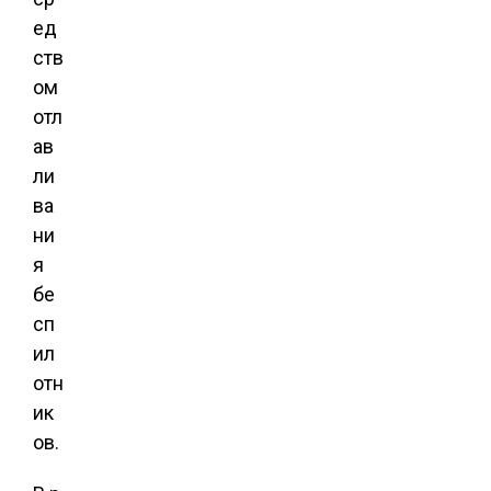
ед
ств
ом
отл
ав
ли
ва
ни
я
бе
сп
ил
отн
ик
ов.