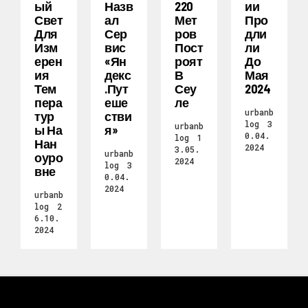
Ый
Назв
220
Ии
Свет
Ал
Мет
Про
Для
Сер
Ров
Дли
Изм
Вис
Пост
Ли
Ерен
«Ян
Роят
До
Ия
Декс
В
Мая
Тем
.Пут
Сеу
2024
Пера
Еше
Ле
urbanb
Тур
Стви
log
3
urbanb
Ы На
Я»
0.04.
log
1
Нан
2024
3.05.
urbanb
Оуро
2024
log
3
Вне
0.04.
2024
urbanb
log
2
6.10.
2024