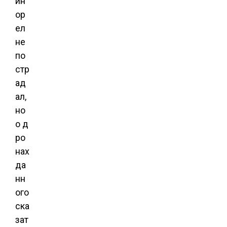
ин
ор
ел
не
по
стр
ад
ал,
но
о д
ро
нах
да
нн
ого
ска
зат