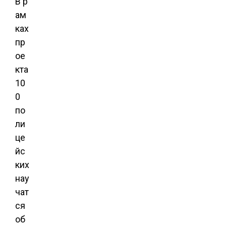
В р
ам
ках
пр
ое
кта
10
0
по
ли
це
йс
ких
нау
чат
ся
об