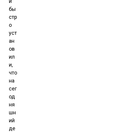
и
бы
стр
о
уст
ан
ов
ил
и,
что
на
сег
од
ня
шн
ий
де