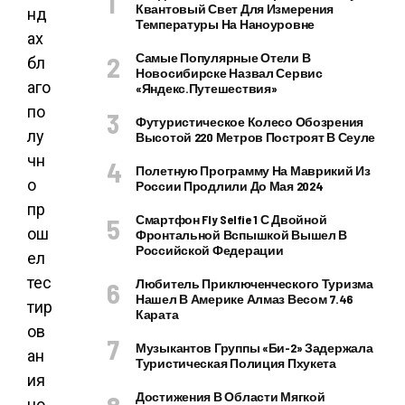
Квантовый Свет Для Измерения
нд
Температуры На Наноуровне
ах
Самые Популярные Отели В
бл
Новосибирске Назвал Сервис
аго
«Яндекс.Путешествия»
по
Футуристическое Колесо Обозрения
лу
Высотой 220 Метров Построят В Сеуле
чн
Полетную Программу На Маврикий Из
о
России Продлили До Мая 2024
пр
Смартфон Fly Selfie 1 С Двойной
ош
Фронтальной Вспышкой Вышел В
Российской Федерации
ел
тес
Любитель Приключенческого Туризма
Нашел В Америке Алмаз Весом 7.46
тир
Карата
ов
Музыкантов Группы «Би-2» Задержала
ан
Туристическая Полиция Пхукета
ия
Достижения В Области Мягкой
но