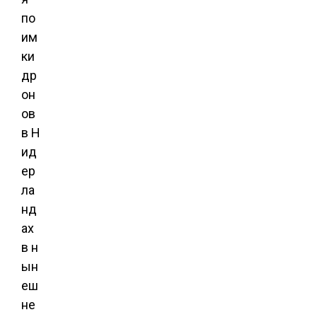
по
им
ки
др
он
ов
в Н
ид
ер
ла
нд
ах
в н
ын
еш
не