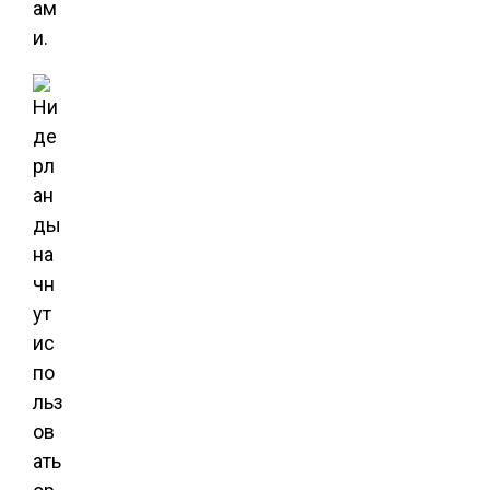
ам
и.