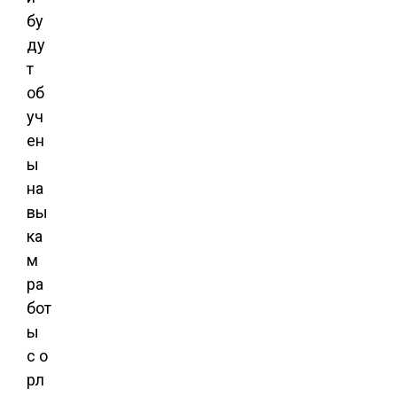
бу
ду
т
об
уч
ен
ы
на
вы
ка
м
ра
бот
ы
с о
рл