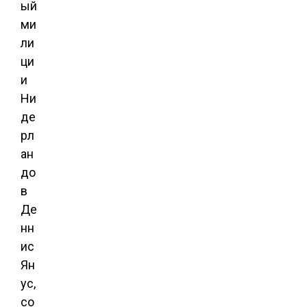
ый
ми
ли
ци
и
Ни
де
рл
ан
до
в
Де
нн
ис
Ян
ус,
со