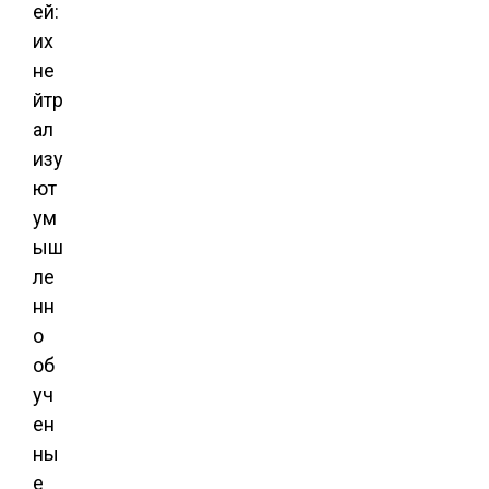
ей:
их
не
йтр
ал
изу
ют
ум
ыш
ле
нн
о
об
уч
ен
ны
е