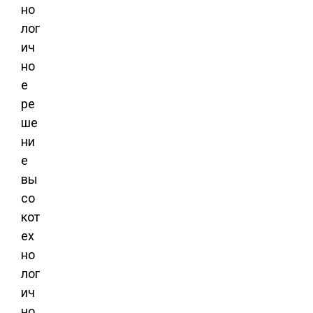
но
лог
ич
но
е
ре
ше
ни
е
вы
со
кот
ех
но
лог
ич
но