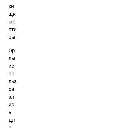
хи
щн
ые
пти
цы.
Ор
лы
ис
по
льз
ов
ал
ис
ь
дл
я