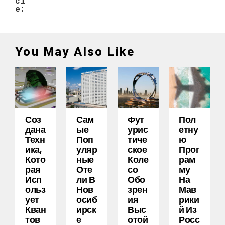
cl
e:
You May Also Like
Соз
Сам
Фут
Пол
Дана
Ые
Урис
Етну
Техн
Поп
Тиче
Ю
Ика,
Уляр
Ское
Прог
Кото
Ные
Коле
Рам
Рая
Оте
Со
Му
Исп
Ли В
Обо
На
Ольз
Нов
Зрен
Мав
Ует
Осиб
Ия
Рики
Кван
Ирск
Выс
Й Из
Тов
Е
Отой
Росс