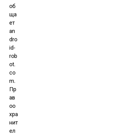
об
ща
ет
an
dro
id-
rob
ot.
co
m.
Пр
ав
оо
хра
нит
ел