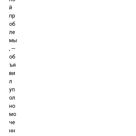
й
пр
об
ле
мы
, —
об
ъя
ви
л
уп
ол
но
мо
че
нн