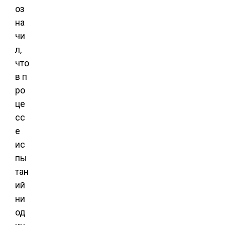
оз
на
чи
л,
что
в п
ро
це
сс
е
ис
пы
тан
ий
ни
од