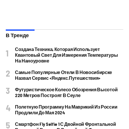
В Тренде
Создана Техника, Которая Использует
Квантовый Свет Для Измерения Температуры
На Наноуровне
Самые Популярные Отели В Новосибирске
Назвал Сервис «Яндекс.Путешествия»
Футуристическое Колесо Обозрения Высотой
220 Метров Построят В Сеуле
Полетную Программу На Маврикий Из России
Продлили До Мая 2024
Смартфон Fly Selfie 1 С Двойной Фронтальной