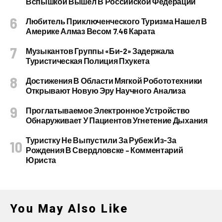
Вспышкой Вышел В Российской Федерации
Любитель Приключенческого Туризма Нашел В
Америке Алмаз Весом 7.46 Карата
Музыкантов Группы «Би-2» Задержала
Туристическая Полиция Пхукета
Достижения В Области Мягкой Робототехники
Открывают Новую Эру Научного Анализа
Проглатываемое Электронное Устройство
Обнаруживает У Пациентов Угнетение Дыхания
Туристку Не Выпустили За Рубеж Из-За
Рождения В Свердловске – Комментарий
Юриста
You May Also Like