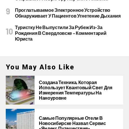
Проглатываемое Электронное Устройство
Обнаруживает У Пациентов Угнетение Дыхания
Туристку Не Выпустили За Рубеж Из-За
Рождения В Свердловске – Комментарий
Юриста
You May Also Like
Создана Техника, Которая
Использует Квантовый Свет Для
Измерения Температуры На
Наноуровне
Самые Популярные Отели В
Новосибирске Назвал Сервис
«Яндекс.Путешествия»