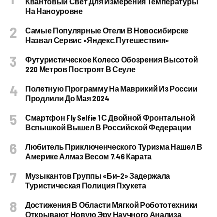
Квантовый Свет Для Измерения Температуры
На Наноуровне
Самые Популярные Отели В Новосибирске
Назвал Сервис «Яндекс.Путешествия»
Футуристическое Колесо Обозрения Высотой
220 Метров Построят В Сеуле
Полетную Программу На Маврикий Из России
Продлили До Мая 2024
Смартфон Fly Selfie 1 С Двойной Фронтальной
Вспышкой Вышел В Российской Федерации
Любитель Приключенческого Туризма Нашел В
Америке Алмаз Весом 7.46 Карата
Музыкантов Группы «Би-2» Задержала
Туристическая Полиция Пхукета
Достижения В Области Мягкой Робототехники
Открывают Новую Эру Научного Анализа