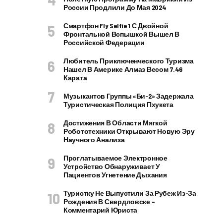
России Продлили До Мая 2024
Смартфон Fly Selfie 1 С Двойной
Фронтальной Вспышкой Вышел В
Российской Федерации
Любитель Приключенческого Туризма
Нашел В Америке Алмаз Весом 7.46
Карата
Музыкантов Группы «Би-2» Задержала
Туристическая Полиция Пхукета
Достижения В Области Мягкой
Робототехники Открывают Новую Эру
Научного Анализа
Проглатываемое Электронное
Устройство Обнаруживает У
Пациентов Угнетение Дыхания
Туристку Не Выпустили За Рубеж Из-За
Рождения В Свердловске –
Комментарий Юриста