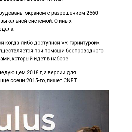
орудованы экраном с разрешением 2560
узыкальной системой. О иных
едала.
ой когда-либо доступной VR-гарнитурой».
уществляется при помощи беспроводного
ами, который идет в наборе.
ледующем 2018 г, а версии для
нце осени 2015-го, пишет CNET.