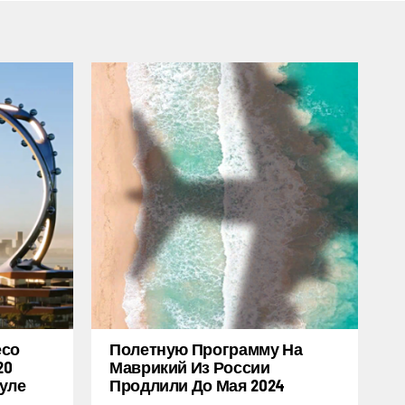
есо
Полетную Программу На
20
Маврикий Из России
уле
Продлили До Мая 2024