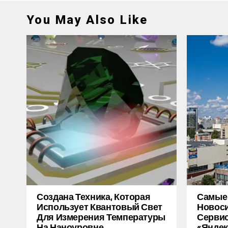
You May Also Like
Создана Техника, Которая
Самые
Использует Квантовый Свет
Новоси
Для Измерения Температуры
Серви
На Наноуровне
«Яндек