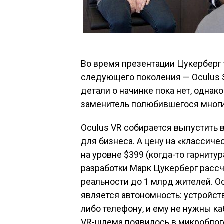
Во время презентации Цукерберг
следующего поколения — Oculus S
детали о начинке пока нет, однак
заменитель полюбившегося многим
Oculus VR собирается выпустить в
для бизнеса. А цену на «классиче
на уровне $399 (когда-то гарнит
разработки Марк Цукерберг расс
реальности до 1 млрд жителей. 
является автономность: устройст
либо телефону, и ему не нужны к
VR-шлема появилось в микроблоге 