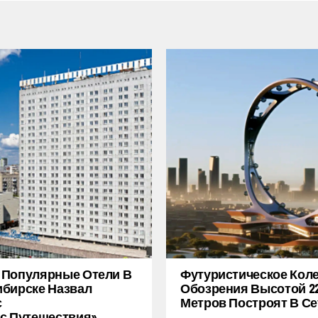
 Популярные Отели В
Футуристическое Кол
бирске Назвал
Обозрения Высотой 2
с
Метров Построят В Се
с.Путешествия»