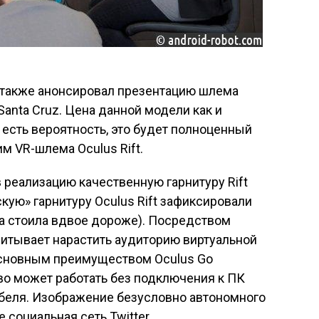
 также анонсировал презентацию шлема
anta Cruz. Цена данной модели как и
о есть вероятность, это будет полноценный
 VR-шлема Oculus Rift.
 реализацию качественную гарнитуру Rift
скую» гарнитуру Oculus Rift зафиксировали
ура стоила вдвое дороже). Посредством
читывает нарастить аудиторию виртуальной
Основным преимуществом Oculus Go
во может работать без подключения к ПК
абеля. Изображение безусловно автономного
социальная сеть Twitter.