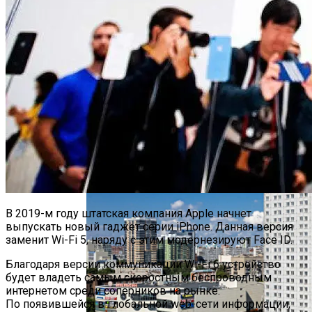
Футуристическое Колесо Обозрения
Высотой 220 Метров Построят В Сеуле
Китай Вывел На Орбиту Новейшие
Гиперспектральные Спутники На Фоне
Опасений США По Поводу Ирана
В 2019-м году штатская компания Apple начнет
выпускать новый гаджет серии iPhone. Данная версия
заменит Wi-Fi 5, наряду с этим модернезируют Face ID.
Благодаря версии коммуникации Wi-Fi 6 устройство
будет владеть самым скоростным беспроводным
интернетом среди соперников на рынке.
По появившейся в глобальной web-сети информации,