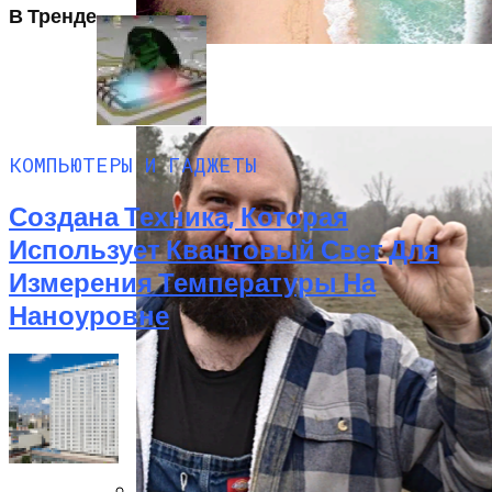
В Тренде
Полетную Программу На Маврикий Из
России Продлили До Мая 2024
КОМПЬЮТЕРЫ И ГАДЖЕТЫ
Создана Техника, Которая
Использует Квантовый Свет Для
Измерения Температуры На
Наноуровне