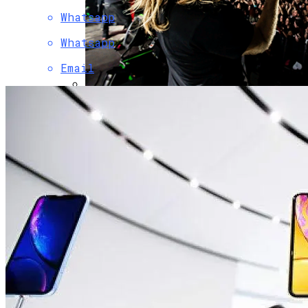
Whatsapp
Whatsapp
Email
Музыкантов Группы «Би-2» Задержала
Туристическая Полиция Пхукета
Вьетнам Заказал 18 Новейших
Российских Як-130М