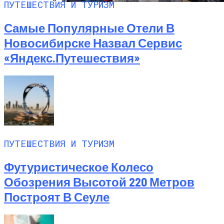
ПУТЕШЕСТВИЯ И ТУРИЗМ
Любитель Приключенческого Туризма
Самые Популярные Отели В
Нашел В Америке Алмаз Весом 7.46
Карата
Новосибирске Назвал Сервис
«Яндекс.Путешествия»
ПУТЕШЕСТВИЯ И ТУРИЗМ
Футуристическое Колесо
Обозрения Высотой 220 Метров
Построят В Сеуле