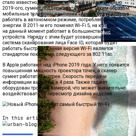
стало известно, что iPhone, который выйдет осенью
2019-ого, сумеет поддерживать Wi-Fi 6. Таким образом,
мобильные телефоны компании «Apple» будут дольше
работать в автономном режиме, потребляя менее
энергии. В 2011-м его поменял Wi-Fi 5, на котором
Самые Популярные Отели В
на данный момент работает в большинство мобильных
Новосибирске Назвал Сервис
устройств. Наряду с этим будет усовершенствована
«Яндекс.Путешествия»
система сканирования лица Face ID, которая будет
работать быстрее. Данная версия Wi-Fi является
Смартфон Archos 50d Oxygen Ожидается
стандартом поколения, следующего за 802.11ac.
В Конце Весеннего Периода
В Apple работают над iPhone 2019 года. У него появится
повышенная мощность проектора точек, а сканер
сумеет работать быстрее. Скорость передачи
информации вырастет в 4 раза. Также гаджет
оборудован тройной камерой, что может значительно
воздействовать на пересмотр дизайна изделия.
In this article: