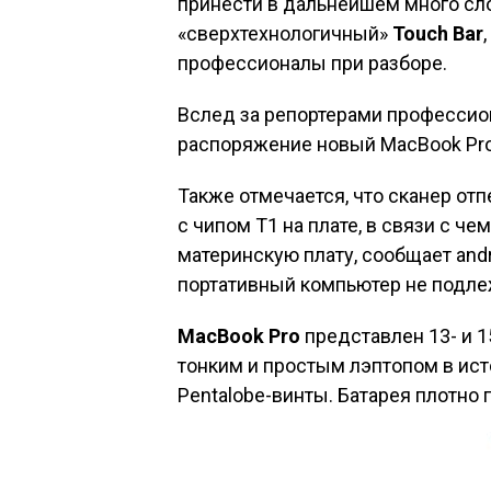
принести в дальнейшем много сл
«сверхтехнологичный»
Touch Bar
профессионалы при разборе.
Вслед за репортерами профессиона
распоряжение новый MacBook Pro
Также отмечается, что сканер отп
с чипом T1 на плате, в связи с ч
материнскую плату, сообщает andr
портативный компьютер не подле
MacBook Pro
представлен 13- и 
тонким и простым лэптопом в ис
Pentalobe-винты. Батарея плотно 