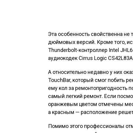
Эта особенность свойственна не т
дюймовых версий. Кроме того, ис
Thunderbolt-контроллер Intel JHL6
аудиокодек Cirrus Logic CS42L83A
А относительно недавно у них ок
TouchBar, который смог побить р
ему кол за ремонтопригодность по
самый легкий ремонт. Если посмо
оранжевым цветом отмечены мес
а красным — расположение решет
Помимо этого профессионалы отм