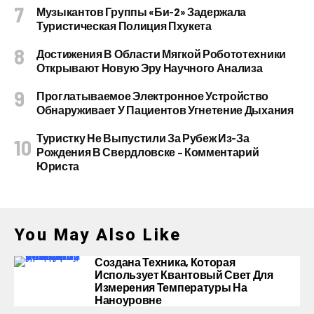
Музыкантов Группы «Би-2» Задержала
Туристическая Полиция Пхукета
Достижения В Области Мягкой Робототехники
Открывают Новую Эру Научного Анализа
Проглатываемое Электронное Устройство
Обнаруживает У Пациентов Угнетение Дыхания
Туристку Не Выпустили За Рубеж Из-За
Рождения В Свердловске – Комментарий
Юриста
You May Also Like
Создана Техника, Которая
Использует Квантовый Свет Для
Измерения Температуры На
Наноуровне