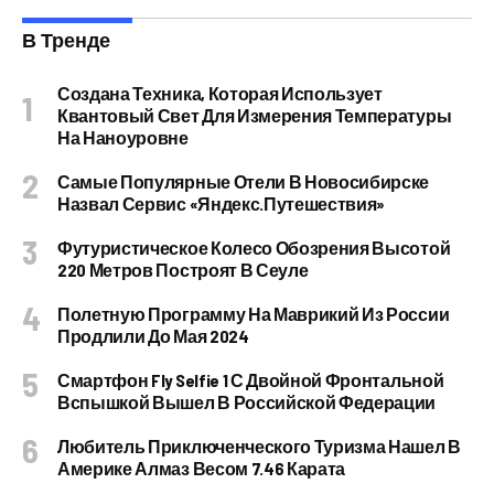
В Тренде
Создана Техника, Которая Использует
Квантовый Свет Для Измерения Температуры
На Наноуровне
Самые Популярные Отели В Новосибирске
Назвал Сервис «Яндекс.Путешествия»
Футуристическое Колесо Обозрения Высотой
220 Метров Построят В Сеуле
Полетную Программу На Маврикий Из России
Продлили До Мая 2024
Смартфон Fly Selfie 1 С Двойной Фронтальной
Вспышкой Вышел В Российской Федерации
Любитель Приключенческого Туризма Нашел В
Америке Алмаз Весом 7.46 Карата