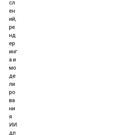
сл
ен
ий,
ре
нд
ер
инг
а и
мо
де
ли
ро
ва
ни
я
ИИ
дл