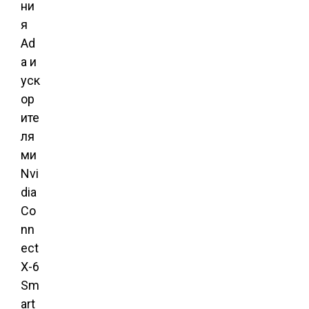
ни
я
Ad
a и
уск
ор
ите
ля
ми
Nvi
dia
Co
nn
ect
X-6
Sm
art