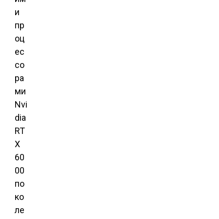
и
пр
оц
ес
со
ра
ми
Nvi
dia
RT
X
60
00
по
ко
ле