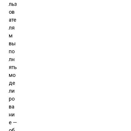
льз
ов
ате
ля
м
вы
по
лн
ять
мо
де
ли
ро
ва
ни
е —
об