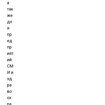
а
так
же
дл
я
пр
ед
пр
ият
ий
СМ
И и
зд
ра
во
ох
ра