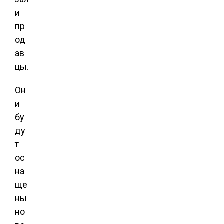
и
пр
од
ав
цы.
Он
и
бу
ду
т
ос
на
ще
ны
но