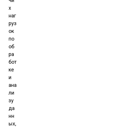
чи
х
наг
руз
ок
по
об
ра
бот
ке
и
ана
ли
зу
да
нн
ых,