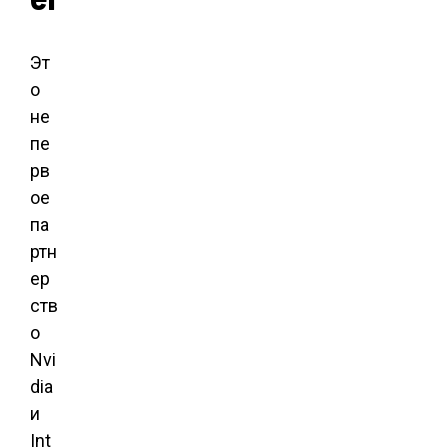
Эт
о
не
пе
рв
ое
па
ртн
ер
ств
о
Nvi
dia
и
Int