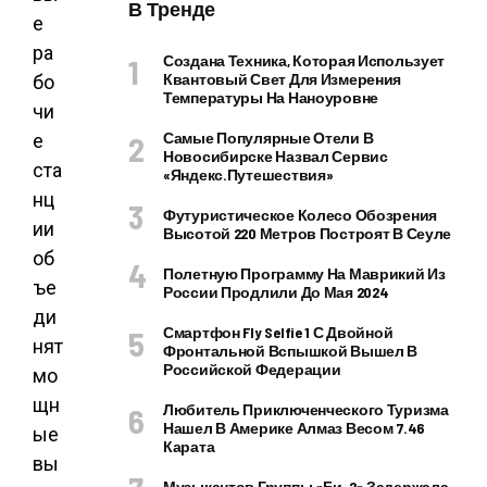
В Тренде
е
ра
Создана Техника, Которая Использует
Квантовый Свет Для Измерения
бо
Температуры На Наноуровне
чи
Самые Популярные Отели В
е
Новосибирске Назвал Сервис
ста
«Яндекс.Путешествия»
нц
Футуристическое Колесо Обозрения
ии
Высотой 220 Метров Построят В Сеуле
об
Полетную Программу На Маврикий Из
ъе
России Продлили До Мая 2024
ди
Смартфон Fly Selfie 1 С Двойной
нят
Фронтальной Вспышкой Вышел В
Российской Федерации
мо
щн
Любитель Приключенческого Туризма
Нашел В Америке Алмаз Весом 7.46
ые
Карата
вы
Музыкантов Группы «Би-2» Задержала