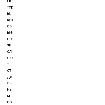
ью
тер
ы,
кот
ор
ые
по
зв
ол
яю
т
от
де
ль
ны
м
по