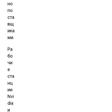
но
по
ста
вщ
ика
ми.
Ра
бо
чи
е
ста
нц
ии
Nvi
dia
и