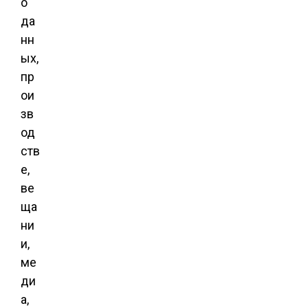
о
да
нн
ых,
пр
ои
зв
од
ств
е,
ве
ща
ни
и,
ме
ди
а,