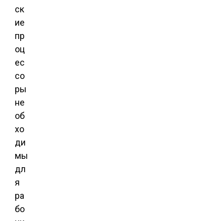
ск
ие
пр
оц
ес
со
ры
не
об
хо
ди
мы
дл
я
ра
бо