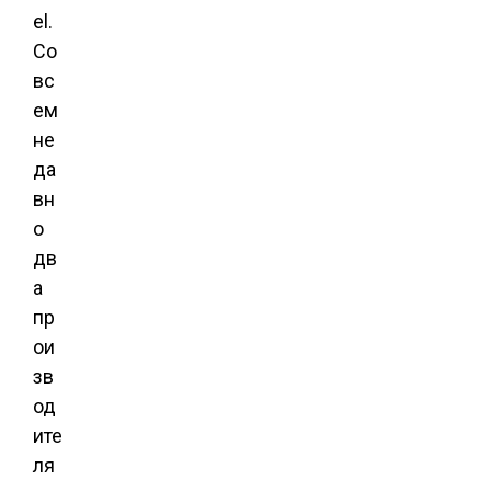
el.
Со
вс
ем
не
да
вн
о
дв
а
пр
ои
зв
од
ите
ля