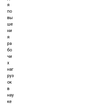
я
по
вы
ше
ни
я
ра
бо
чи
х
наг
руз
ок
в
нау
ке