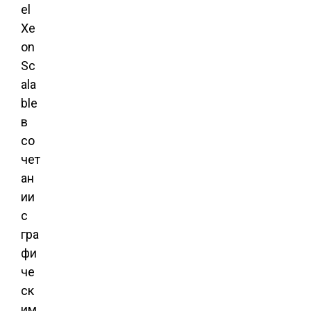
el
Xe
on
Sc
ala
ble
в
со
чет
ан
ии
с
гра
фи
че
ск
им