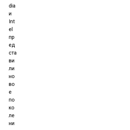
dia
и
Int
el
пр
ед
ста
ви
ли
но
во
е
по
ко
ле
ни