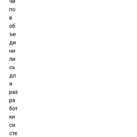
чи
по
в
об
ъе
ди
ни
ли
сь
дл
я
раз
ра
бот
ки
си
сте