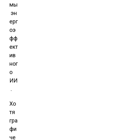
мы
эн
ерг
оэ
фф
ект
ив
ног
о
ИИ
.
Хо
тя
гра
фи
че