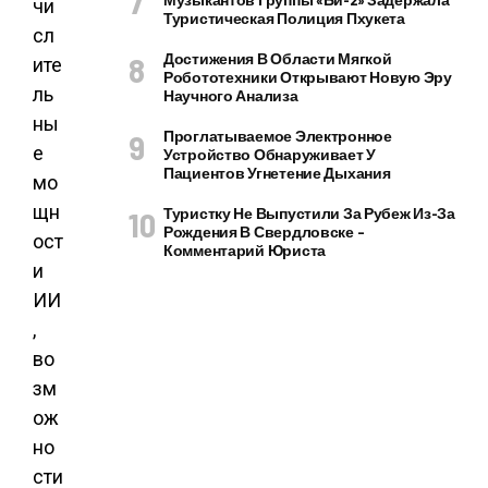
чи
Туристическая Полиция Пхукета
сл
Достижения В Области Мягкой
ите
Робототехники Открывают Новую Эру
ль
Научного Анализа
ны
Проглатываемое Электронное
е
Устройство Обнаруживает У
Пациентов Угнетение Дыхания
мо
щн
Туристку Не Выпустили За Рубеж Из-За
Рождения В Свердловске –
ост
Комментарий Юриста
и
ИИ
,
во
зм
ож
но
сти