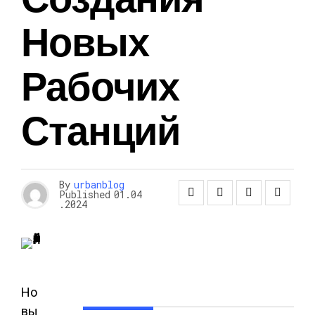
Новых
Рабочих
Станций
By
urbanblog
Published
01.04
.2024
Но
вы