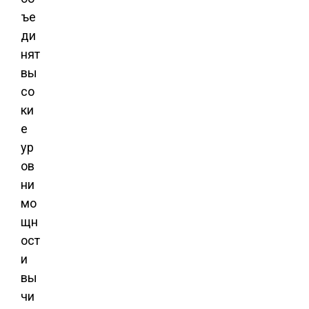
ъе
ди
нят
вы
со
ки
е
ур
ов
ни
мо
щн
ост
и
вы
чи