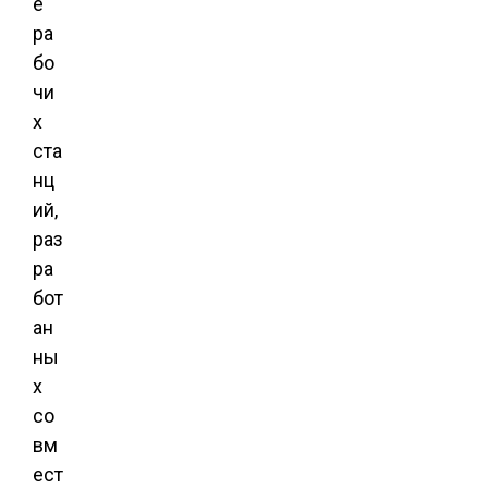
е
ра
бо
чи
х
ста
нц
ий,
раз
ра
бот
ан
ны
х
со
вм
ест