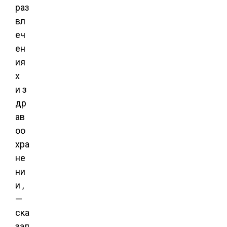
раз
вл
еч
ен
ия
х
и з
др
ав
оо
хра
не
ни
и ,
—
ска
зал