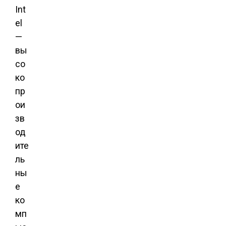
Int
el
—
вы
со
ко
пр
ои
зв
од
ите
ль
ны
е
ко
мп