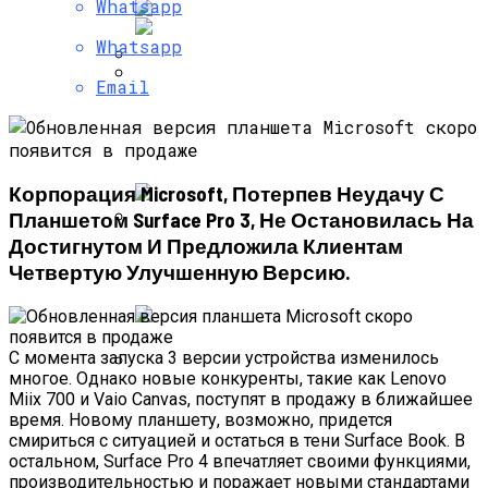
Whatsapp
Whatsapp
Email
«Ошибка 1970» Дает Возможность
Самые Популярные Отели В
На Все 100% Вывести Из Строя IOS-
Новосибирске Назвал Сервис
Устройство
«Яндекс.Путешествия»
Корпорация Microsoft, Потерпев Неудачу С
Планшетом Surface Pro 3, Не Остановилась На
Достигнутом И Предложила Клиентам
Полетную Программу На Маврикий Из
Четвертую Улучшенную Версию.
России Продлили До Мая 2024
С момента запуска 3 версии устройства изменилось
многое. Однако новые конкуренты, такие как Lenovo
Любитель Приключенческого Туризма
Miix 700 и Vaio Canvas, поступят в продажу в ближайшее
время. Новому планшету, возможно, придется
Нашел В Америке Алмаз Весом 7.46
смириться с ситуацией и остаться в тени Surface Book. В
Карата
остальном, Surface Pro 4 впечатляет своими функциями,
производительностью и поражает новыми стандартами