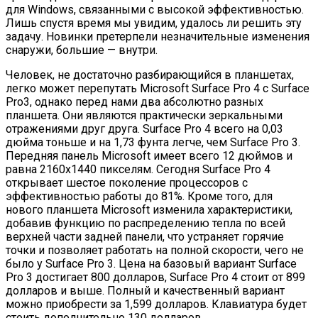
для Windows, связанными с высокой эффективностью.
Лишь спустя время мы увидим, удалось ли решить эту
задачу. Новинки претерпели незначительные изменения
снаружи, большие — внутри.
Человек, не достаточно разбирающийся в планшетах,
легко может перепутать Microsoft Surface Pro 4 с Surface
Pro3, однако перед нами два абсолютно разных
планшета. Они являются практически зеркальными
отражениями друг друга. Surface Pro 4 всего на 0,03
дюйма тоньше и на 1,73 фунта легче, чем Surface Pro 3.
Передняя панель Microsoft имеет всего 12 дюймов и
равна 2160х1440 пикселям. Сегодня Surface Pro 4
открывает шестое поколение процессоров с
эффективностью работы до 81%. Кроме того, для
нового планшета Microsoft изменила характеристики,
добавив функцию по распределению тепла по всей
верхней части задней панели, что устраняет горячие
точки и позволяет работать на полной скорости, чего не
было у Surface Pro 3. Цена на базовый вариант Surface
Pro 3 достигает 800 долларов, Surface Pro 4 стоит от 899
долларов и выше. Полный и качественный вариант
можно приобрести за 1,599 долларов. Клавиатура будет
стоить дополнительно 130 долларов.