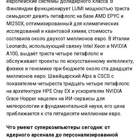
европейские системы долидерного класса. В
Финляндии функционирует LUMI мощностью триста
семьдесят девять петафлопс на базе AMD EPYC и
MI250X, оптимизированный для климатических
исследований и квантовой химии; стоимость
составила около двухсот миллионов евро. В Италии
Leonardo, использующий связку Intel Xeon и NVIDIA
A100, выдаёт триста четыре петафлопс и
обслуживает проекты по искусственному интеллекту,
физике и геномике при бюджете около ста двадцати
миллионов евро. Швейцарский Alps в CSCS с
показателем четыреста тридцать четыре петафлопс
на архитектуре HPE Cray EX и ускорителях NVIDIA
Grace Hopper нацелен на ИИ-сервисы для
метеорологии и фундаментальной науки, его цена
приближается к ста пятидесяти миллионам евро.
Что умеют суперкомпьютеры сегодня: от
ядерного арсенала до персонализированной