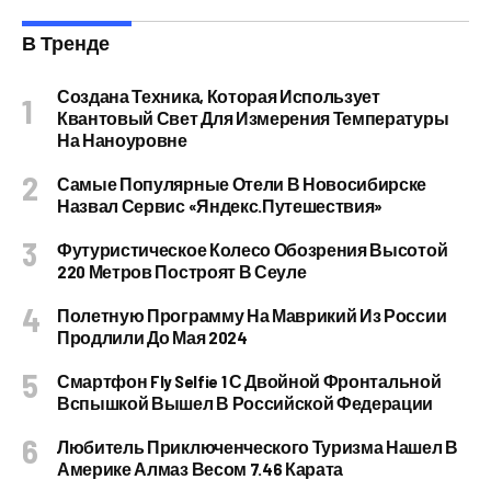
В Тренде
Создана Техника, Которая Использует
Квантовый Свет Для Измерения Температуры
На Наноуровне
Самые Популярные Отели В Новосибирске
Назвал Сервис «Яндекс.Путешествия»
Футуристическое Колесо Обозрения Высотой
220 Метров Построят В Сеуле
Полетную Программу На Маврикий Из России
Продлили До Мая 2024
Смартфон Fly Selfie 1 С Двойной Фронтальной
Вспышкой Вышел В Российской Федерации
Любитель Приключенческого Туризма Нашел В
Америке Алмаз Весом 7.46 Карата