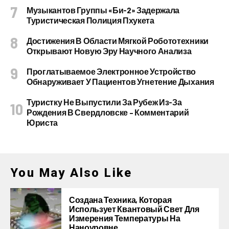
Музыкантов Группы «Би-2» Задержала
Туристическая Полиция Пхукета
Достижения В Области Мягкой Робототехники
Открывают Новую Эру Научного Анализа
Проглатываемое Электронное Устройство
Обнаруживает У Пациентов Угнетение Дыхания
Туристку Не Выпустили За Рубеж Из-За
Рождения В Свердловске – Комментарий
Юриста
You May Also Like
Создана Техника, Которая
Использует Квантовый Свет Для
Измерения Температуры На
Наноуровне