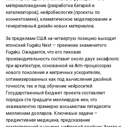
материаловедение (разработка батарей и
катализаторов), нейробиология (проекты по
коннектомике), климатическое моделирование и
генеративный дизайн новых материалов.
За пределами США на четвёртую позицию выходит
японский Fugaku Next — преемник знаменитого
Fugaku. Ожидается, что его пиковая
производительность составит около двух эксафлопс
при архитектуре, основанной на Arm-процессорах
нового поколения и матричных ускорителях,
оптимизированных как под вычисления двойной
точности, так и под обучение нейросетей.
Государственный бюджет проекта составляет
порядка ста тридцати миллиардов иен, что
эквивалентно примерно восьмистам пятидесяти
миллионам долларов. Ключевые задачи —
предиктивная медицина, предсказание
землетрясений и цунами, цифровой двойник Земли и