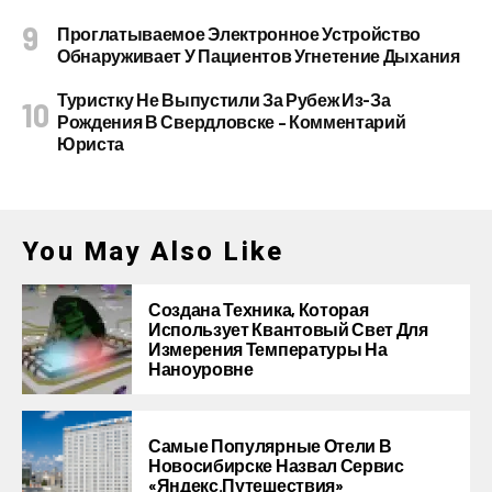
Проглатываемое Электронное Устройство
Обнаруживает У Пациентов Угнетение Дыхания
Туристку Не Выпустили За Рубеж Из-За
Рождения В Свердловске – Комментарий
Юриста
You May Also Like
Создана Техника, Которая
Использует Квантовый Свет Для
Измерения Температуры На
Наноуровне
Самые Популярные Отели В
Новосибирске Назвал Сервис
«Яндекс.Путешествия»