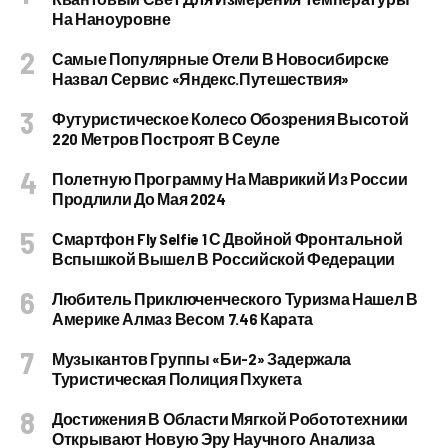
На Наноуровне
Самые Популярные Отели В Новосибирске
Назвал Сервис «Яндекс.Путешествия»
Футуристическое Колесо Обозрения Высотой
220 Метров Построят В Сеуле
Полетную Программу На Маврикий Из России
Продлили До Мая 2024
Смартфон Fly Selfie 1 С Двойной Фронтальной
Вспышкой Вышел В Российской Федерации
Любитель Приключенческого Туризма Нашел В
Америке Алмаз Весом 7.46 Карата
Музыкантов Группы «Би-2» Задержала
Туристическая Полиция Пхукета
Достижения В Области Мягкой Робототехники
Открывают Новую Эру Научного Анализа