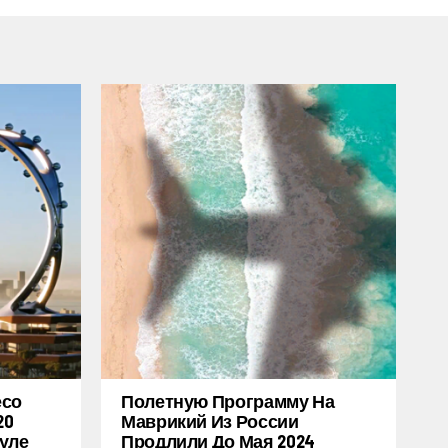
есо
Полетную Программу На
20
Маврикий Из России
уле
Продлили До Мая 2024