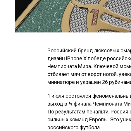
Российский бренд люксовых смар
дизайн iPhone X победе российск
Чемпионата Мира. Ключевой моме
отбивает мяч от ворот ногой, уве
миниатюре и украшен 26 рубинами,
1 июля состоялся феноменальный 
выход в ¼ финала Чемпионата Мир
По результатам пенальти, Россия
сильных команд Европы. Это уни
российского футбола.