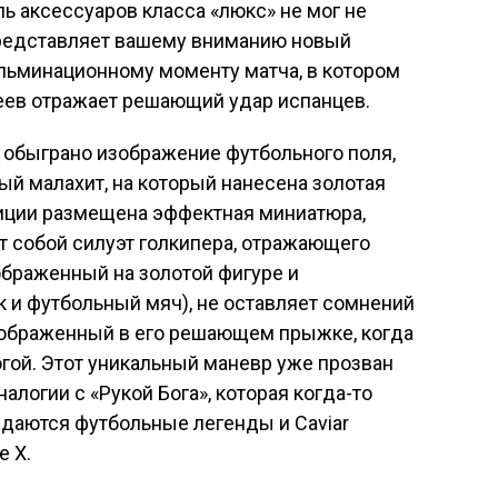
ь аксессуаров класса «люкс» не мог не
 представляет вашему вниманию новый
ульминационному моменту матча, в котором
еев отражает решающий удар испанцев.
 обыграно изображение футбольного поля,
ый малахит, на который нанесена золотая
зиции размещена эффектная миниатюра,
т собой силуэт голкипера, отражающего
ображенный на золотой фигуре и
 и футбольный мяч), не оставляет сомнений
зображенный в его решающем прыжке, когда
огой. Этот уникальный маневр уже прозван
налогии с «Рукой Бога», которая когда-то
ждаются футбольные легенды и Caviar
e X.