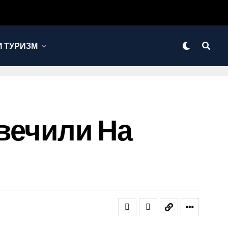
 ТУРИЗМ
вечили На