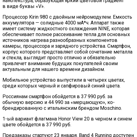
нанотекстура, образующая яркий цветовой градиент
в виде буквы «V».
Процессор Kirin 980 с двойным нейромодулем. Емкость
аккумулятора — солидные 4000 мА*ч. Аппарат также
имеет систему жидкостного охлаждения NINE, которая
обеспечивает полное рассеивание тепла для основных
источников нагрева разнообразных компонентов
камеры, процессора и зарядного устройства. Смартфон,
корпус которого представляет собой сочетание металла
и стекла, выглядит просто отлично и обязательно
привлечет внимание будущих покупателей своим
актуальным для нашего времени дизайном.
Мобильное устройство выпустили в четырех цветах,
среди которых черный и сапфировый синий цвета.
Россиянам смартфон обойдется в 37 990 руб. за
обычную версию и 44 990 за «мерцающую», ко-
брендированную с итальянским брендом Moschino.
1-ый вариант флагмана Honor View 20 в черном и синем
цвете обойдется в 37 990 руб.
Предзаказы стартуют 23 января. Band 4 Running доступен