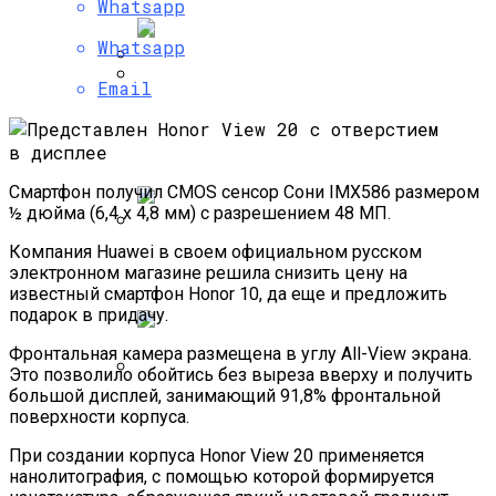
Whatsapp
Whatsapp
Email
СМИ Узнали Дату Начала Продаж
Самые Популярные Отели В
Новых Моделей IPhone И IPad
Новосибирске Назвал Сервис
«Яндекс.Путешествия»
Смартфон получил CMOS сенсор Сони IMX586 размером
½ дюйма (6,4 x 4,8 мм) с разрешением 48 МП.
Компания Huawei в своем официальном русском
Полетную Программу На Маврикий Из
электронном магазине решила снизить цену на
России Продлили До Мая 2024
известный смартфон Honor 10, да еще и предложить
подарок в придачу.
Фронтальная камера размещена в углу All-View экрана.
Это позволило обойтись без выреза вверху и получить
большой дисплей, занимающий 91,8% фронтальной
Любитель Приключенческого Туризма
поверхности корпуса.
Нашел В Америке Алмаз Весом 7.46
Карата
При создании корпуса Honor View 20 применяется
нанолитография, с помощью которой формируется