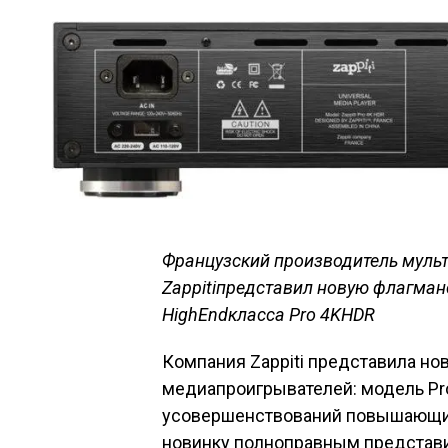
Французский производитель муль
Zappiti
представил новую флагман
High
End
класса
Pro
4
K
HDR
Компания Zappiti представила но
медиапроигрывателей: модель Pro
усовершенствований повышающих
новинку полноправным представите