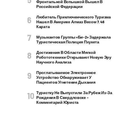
Фронтальной Вспышкой Вышел В
Российской Федерации
Любитель Приключенческого Туризма
Нашел В Америке Алмаз Весом 7.46
Карата
Музыкантов Группы «Би-2» Задержала
Туристическая Полиция Пхукета
Достижения В Области Мягкой
Робототехники Открывают Новую Эру
Научного Анализа
Проглатываемое Электронное
Устройство Обнаруживает У
Пациентов Угнетение Дыхания
Туристку Не Выпустили За Рубеж Из-За
Рождения В Свердловске –
Комментарий Юриста