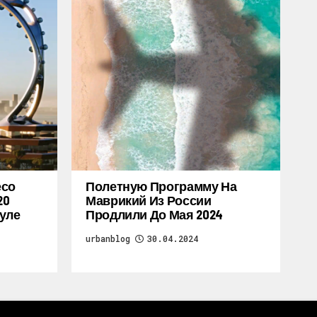
есо
Полетную Программу На
20
Маврикий Из России
уле
Продлили До Мая 2024
urbanblog
30.04.2024