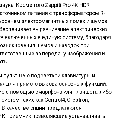
ука. Кроме того Zappiti Pro 4K HDR
точником питания с трансформатором R-
ровнем электромагнитных помех и шумов.
t обеспечивает выравнивание электрических
тв включенных в единую систему, благодаря
озникновения шумов и наводок при
ответственные за передачу изображения и
кты.
й пульт ДУ с подсветкой клавиатуры и
к» для прямого вызова основных функций.
е с помощью смартфона или планшета, либо
истем таких как Control4, Crestron,
ny. В качестве опции предлагаются
ИК приемник позволяющие устанавливать