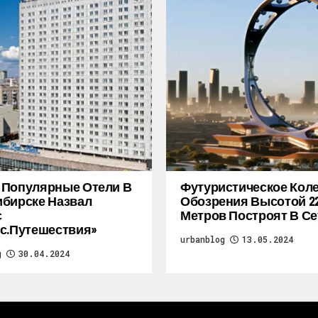
 Популярные Отели В
Футуристическое Кол
бирске Назвал
Обозрения Высотой 2
с
Метров Построят В Се
с.Путешествия»
urbanblog
13.05.2024
g
30.04.2024