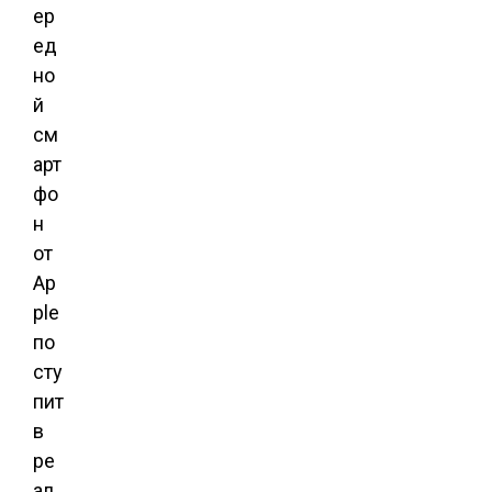
ер
ед
но
й
см
арт
фо
н
от
Ap
ple
по
сту
пит
в
ре
ал