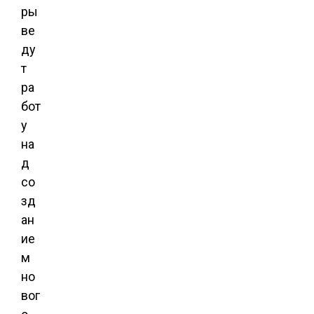
ры
ве
ду
т
ра
бот
у
на
д
со
зд
ан
ие
м
но
вог