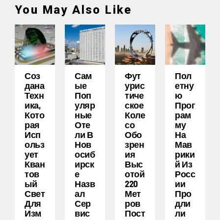
You May Also Like
Соз
Сам
Фут
Пол
Дана
Ые
Урис
Етну
Техн
Поп
Тиче
Ю
Ика,
Уляр
Ское
Прог
Кото
Ные
Коле
Рам
Рая
Оте
Со
Му
Исп
Ли В
Обо
На
Ольз
Нов
Зрен
Мав
Ует
Осиб
Ия
Рики
Кван
Ирск
Выс
Й Из
Тов
Е
Отой
Росс
Ый
Назв
220
Ии
Свет
Ал
Мет
Про
Для
Сер
Ров
Дли
Изм
Вис
Пост
Ли