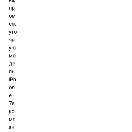
пр
ом
еж
уто
чн
ую
мо
де
ль
iPh
on
e
7s
ко
мп
ан