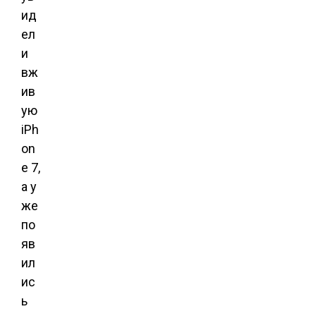
ид
ел
и
вж
ив
ую
iPh
on
e 7,
а у
же
по
яв
ил
ис
ь