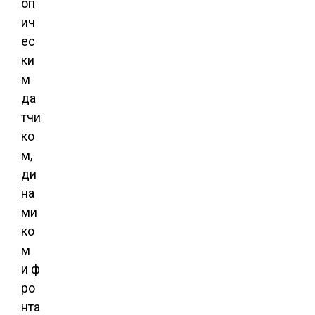
оп
ич
ес
ки
м
да
тчи
ко
м,
ди
на
ми
ко
м
и ф
ро
нта