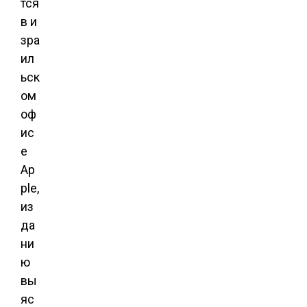
тся
в и
зра
ил
ьск
ом
оф
ис
е
Ap
ple,
из
да
ни
ю
вы
яс