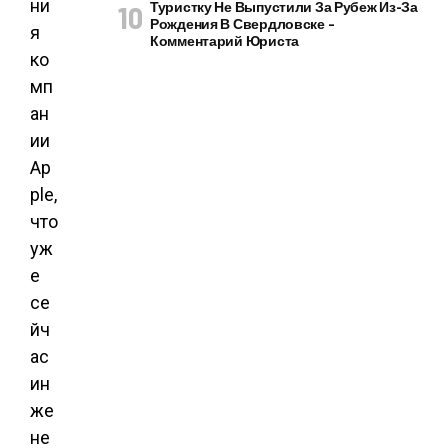
ни
Туристку Не Выпустили За Рубеж Из-За
Рождения В Свердловске –
я
Комментарий Юриста
ко
мп
ан
ии
Ap
ple,
что
уж
е
се
йч
ас
ин
же
не