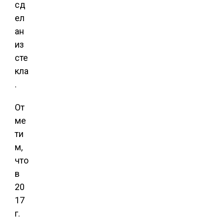
сд
ел
ан
из
сте
кла
.
От
ме
ти
м,
что
в
20
17
г.