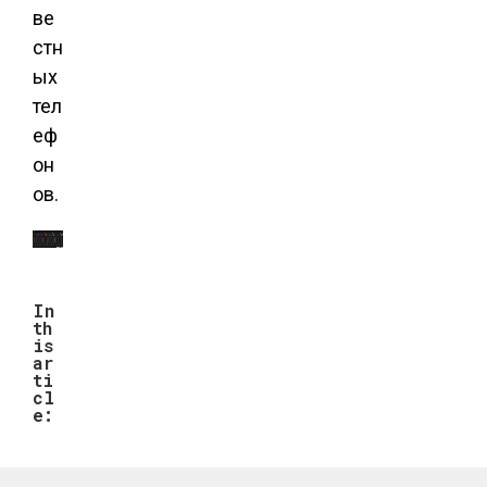
ве
стн
ых
тел
еф
он
ов.
In
th
is
ar
ti
cl
e: