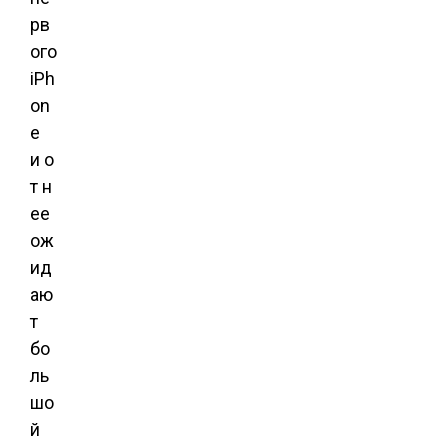
рв
ого
iPh
on
e
и о
т н
ее
ож
ид
аю
т
бо
ль
шо
й