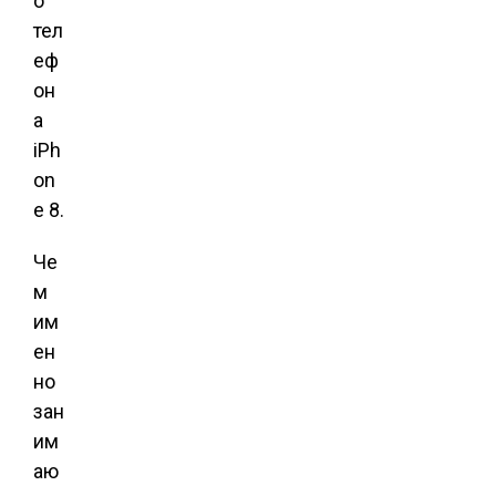
о
тел
еф
он
а
iPh
on
e 8.
Че
м
им
ен
но
зан
им
аю