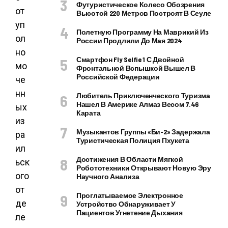
Футуристическое Колесо Обозрения
от
Высотой 220 Метров Построят В Сеуле
уп
Полетную Программу На Маврикий Из
ол
России Продлили До Мая 2024
но
Смартфон Fly Selfie 1 С Двойной
мо
Фронтальной Вспышкой Вышел В
Российской Федерации
че
нн
Любитель Приключенческого Туризма
Нашел В Америке Алмаз Весом 7.46
ых
Карата
из
Музыкантов Группы «Би-2» Задержала
ра
Туристическая Полиция Пхукета
ил
Достижения В Области Мягкой
ьск
Робототехники Открывают Новую Эру
ого
Научного Анализа
от
Проглатываемое Электронное
де
Устройство Обнаруживает У
Пациентов Угнетение Дыхания
ле