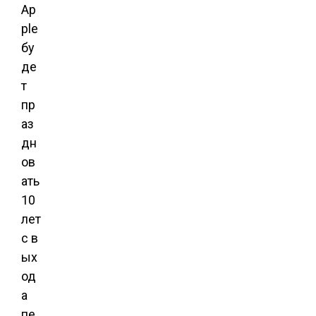
Ap
ple
бу
де
т
пр
аз
дн
ов
ать
10
лет
с в
ых
од
а
пе