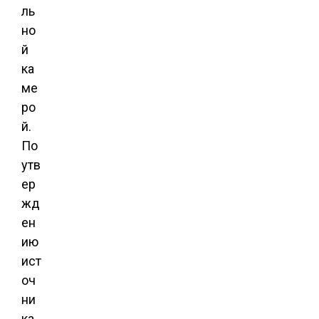
ль
но
й
ка
ме
ро
й.
По
утв
ер
жд
ен
ию
ист
оч
ни
ка,