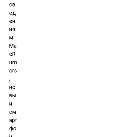
св
ед
ен
ия
м
Ma
cR
um
ors
,
но
вы
й
см
арт
фо
н