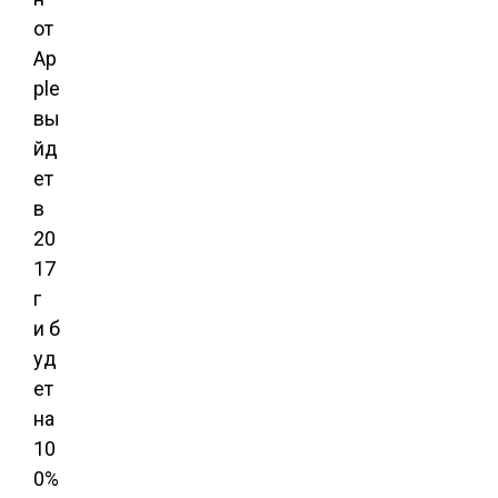
от
Ap
ple
вы
йд
ет
в
20
17
г
и б
уд
ет
на
10
0%