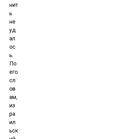
нит
ь
не
уд
ал
ос
ь.
По
его
сл
ов
ам,
из
ра
ил
ьск
ий