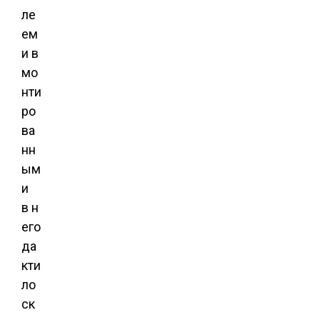
ле
ем
и в
мо
нти
ро
ва
нн
ым
и
в н
его
да
кти
ло
ск