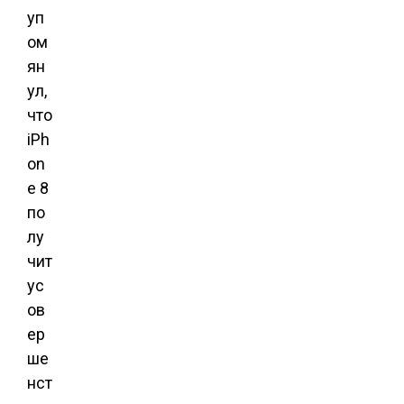
уп
ом
ян
ул,
что
iPh
on
e 8
по
лу
чит
ус
ов
ер
ше
нст