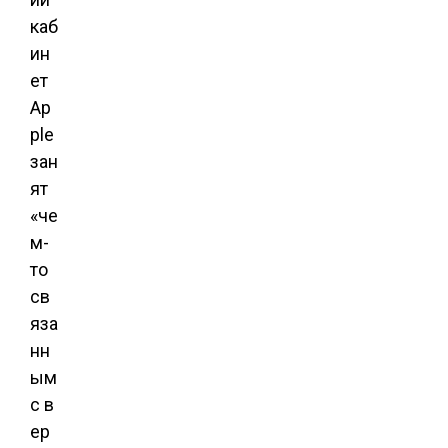
каб
ин
ет
Ap
ple
зан
ят
«че
м-
то
св
яза
нн
ым
с в
ер