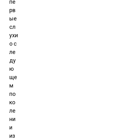
пе
рв
ые
сл
ухи
о с
ле
ду
ю
ще
м
по
ко
ле
ни
и
из