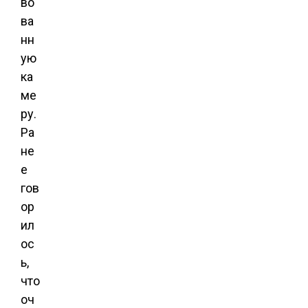
во
ва
нн
ую
ка
ме
ру.
Ра
не
е
гов
ор
ил
ос
ь,
что
оч