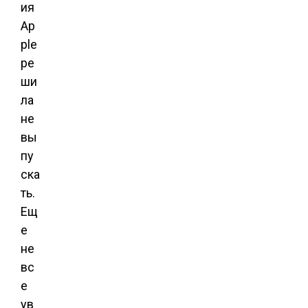
ия
Ap
ple
ре
ши
ла
не
вы
пу
ска
ть.
Ещ
е
не
вс
е
ув