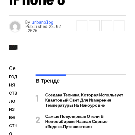
By
urbanblog
Published
22.02
.2026
Се
год
В Тренде
ня
ста
Создана Техника, Которая Использует
Квантовый Свет Для Измерения
ло
Температуры На Наноуровне
из
Самые Популярные Отели В
ве
Новосибирске Назвал Сервис
стн
«Яндекс.Путешествия»
о