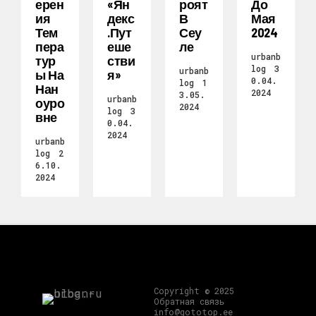
Ерен
«Ян
Роят
До
Ия
Декс
В
Мая
Тем
.Пут
Сеу
2024
Пера
Еше
Ле
urbanb
Тур
Стви
log
3
urbanb
Ы На
Я»
0.04.
log
1
Нан
2024
3.05.
urbanb
Оуро
2024
log
3
Вне
0.04.
2024
urbanb
log
2
6.10.
2024
Copyright © 2025
Обратная связь
info@gototop.ee