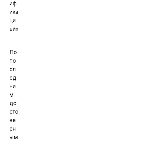
иф
ика
ци
ей»
.
По
по
сл
ед
ни
м
до
сто
ве
рн
ым