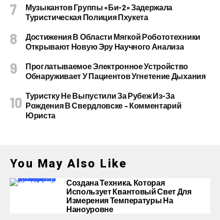
Музыкантов Группы «Би-2» Задержала
Туристическая Полиция Пхукета
Достижения В Области Мягкой Робототехники
Открывают Новую Эру Научного Анализа
Проглатываемое Электронное Устройство
Обнаруживает У Пациентов Угнетение Дыхания
Туристку Не Выпустили За Рубеж Из-За
Рождения В Свердловске – Комментарий
Юриста
You May Also Like
Создана Техника, Которая
Использует Квантовый Свет Для
Измерения Температуры На
Наноуровне