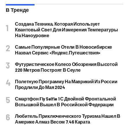
В Тренде
Создана Техника, Которая Использует
Квантовый Свет Для Измерения Температуры
На Наноуровне
Самые Популярные Отели В Новосибирске
Назвал Сервис «Яндекс.Путешествия»
Футуристическое Колесо Обозрения Высотой
220 Метров Построят В Сеуле
Полетную Программу На Маврикий Из России
Продлили До Мая 2024
Смартфон Fly Selfie 1 С Двойной Фронтальной
Вспышкой Вышел В Российской Федерации
Любитель Приключенческого Туризма Нашел В
Америке Алмаз Весом 7.46 Карата