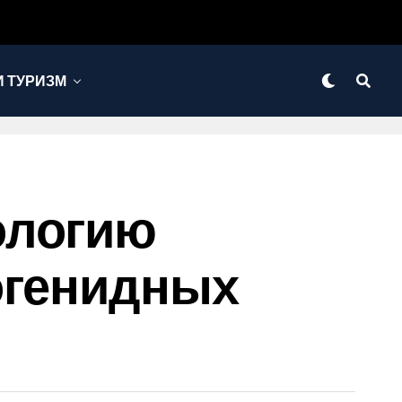
 ТУРИЗМ
ологию
огенидных