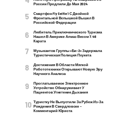
России Продлили До Мая 2024
Смартфон Fly Selfie 1 С Двойной
Фронтальной Вспышкой Вышел В
Российской Федерации
Любитель Приключенческого Туризма
Нашел В Америке Алмаз Весом 7.46
Карата
Музыкантов Группы «Би-2» Задержала
Туристическая Полиция Пхукета
Достижения В Области Мягкой
Робототехники Открывают Новую Эру
Научного Анализа
Проглатываемое Электронное
Устройство Обнаруживает У
Пациентов Угнетение Дыхания
Туристку Не Выпустили За Рубеж Из-За
Рождения В Свердловске –
Комментарий Юриста