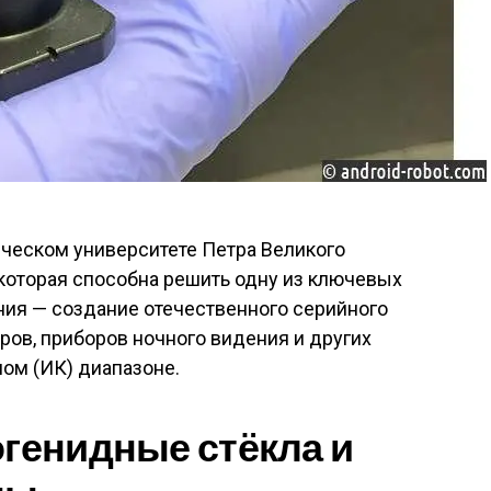
ическом университете Петра Великого
 которая способна решить одну из ключевых
ния — создание отечественного серийного
ров, приборов ночного видения и других
ном (ИК) диапазоне
.
огенидные стёкла и