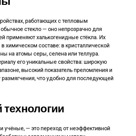
ны
тройствах, работающих с тепловым
 обычное стекло — оно непрозрачно для
ей применяют халькогенидные стёкла. Их
 в химическом составе: в кристаллической
ны на атомы серы, селена или теллура
.
ериалу его уникальные свойства: широкую
апазоне, высокий показатель преломления и
у размягчения, что удобно для последующей
й технологии
и учёные, — это переход от неэффективной