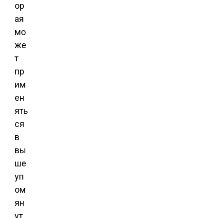
ор
ая
мо
же
т
пр
им
ен
ять
ся
в
вы
ше
уп
ом
ян
ут