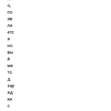
о,
по
яв
ля
етс
я
но
вы
й
ме
то
д
зар
яд
ки
с