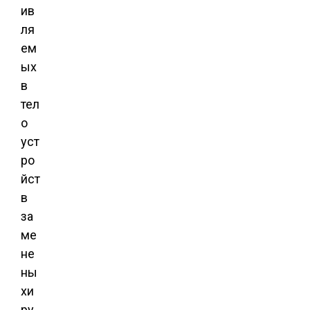
ив
ля
ем
ых
в
тел
о
уст
ро
йст
в
за
ме
не
ны
хи
ру