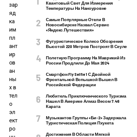
Квантовый Свет Для Измерения
зар
Температуры На Наноуровне
яд
Самые Популярные Отели В
ка
Новосибирске Назвал Сервис
им
«Яндекс.Путешествия»
пл
Футуристическое Колесо Обозрения
ант
Высотой 220 Метров Построят В Сеуле
ир
Полетную Программу На Маврикий Из
ов
России Продлили До Мая 2024
ан
Смартфон Fly Selfie 1 С Двойной
ны
Фронтальной Вспышкой Вышел В
Российской Федерации
х в
тел
Любитель Приключенческого Туризма
Нашел В Америке Алмаз Весом 7.46
о
Карата
эл
Музыкантов Группы «Би-2» Задержала
ект
Туристическая Полиция Пхукета
ро
Достижения В Области Мягкой
нн