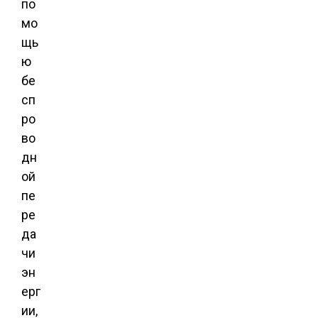
по
мо
щь
ю
бе
сп
ро
во
дн
ой
пе
ре
да
чи
эн
ерг
ии,