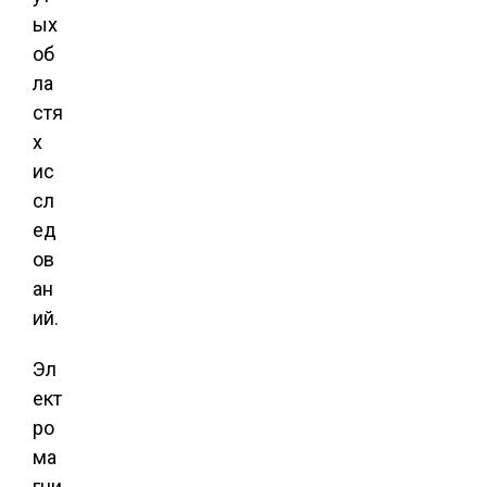
ых
об
ла
стя
х
ис
сл
ед
ов
ан
ий.
Эл
ект
ро
ма
гни