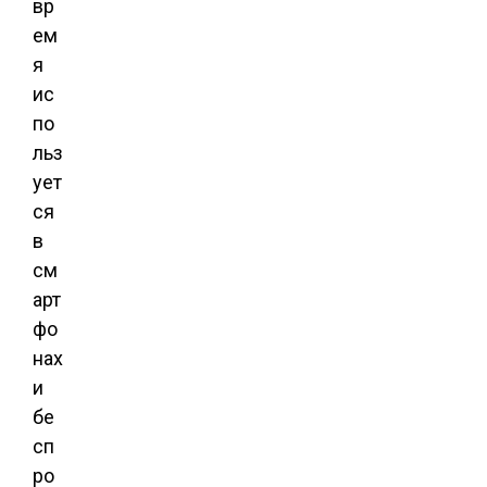
вр
ем
я
ис
по
льз
ует
ся
в
см
арт
фо
нах
и
бе
сп
ро