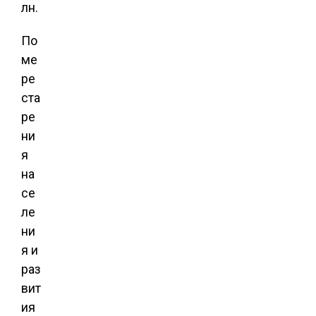
лн.
По
ме
ре
ста
ре
ни
я
на
се
ле
ни
я и
раз
вит
ия