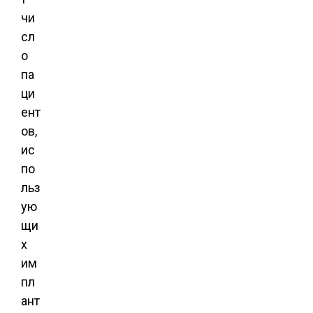
чи
сл
о
па
ци
ент
ов,
ис
по
льз
ую
щи
х
им
пл
ант