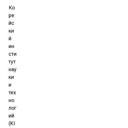
Ко
ре
йс
ки
й
ин
сти
тут
нау
ки
и
тех
но
лог
ий
(KI