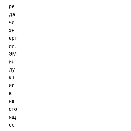
ре
да
чи
эн
ерг
ии.
ЭМ
ин
ду
кц
ия
в
на
сто
ящ
ее