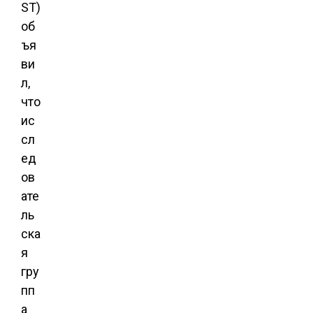
ST)
об
ъя
ви
л,
что
ис
сл
ед
ов
ате
ль
ска
я
гру
пп
а