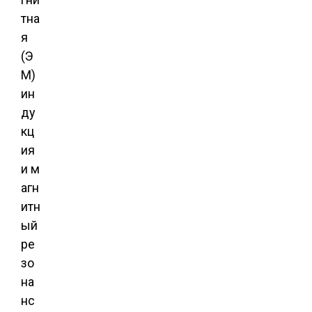
тна
я
(Э
М)
ин
ду
кц
ия
и м
агн
итн
ый
ре
зо
на
нс