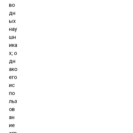
во
дн
ых
нау
шн
ика
х; о
дн
ако
его
ис
по
льз
ов
ан
ие