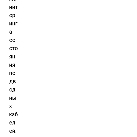
нит
ор
инг
а
со
сто
ян
ия
по
дв
од
ны
х
каб
ел
ей.