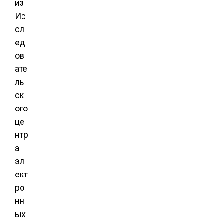
из
Ис
сл
ед
ов
ате
ль
ск
ого
це
нтр
а
эл
ект
ро
нн
ых