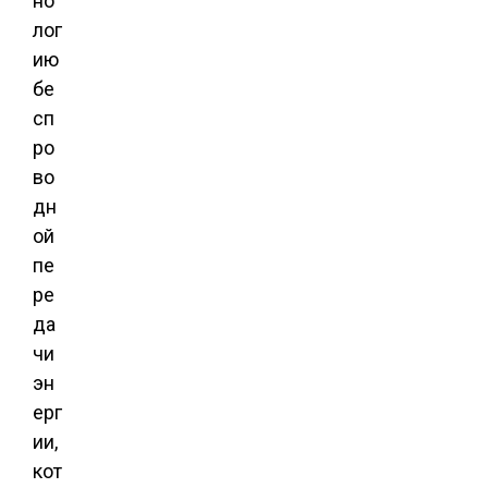
но
лог
ию
бе
сп
ро
во
дн
ой
пе
ре
да
чи
эн
ерг
ии,
кот