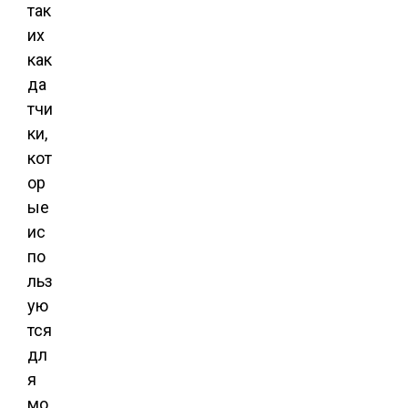
так
их
как
да
тчи
ки,
кот
ор
ые
ис
по
льз
ую
тся
дл
я
мо