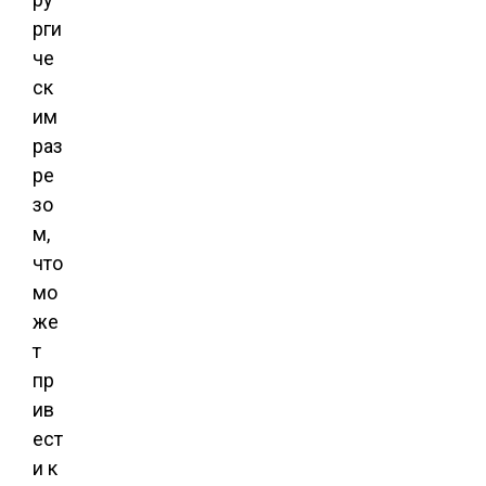
рги
че
ск
им
раз
ре
зо
м,
что
мо
же
т
пр
ив
ест
и к