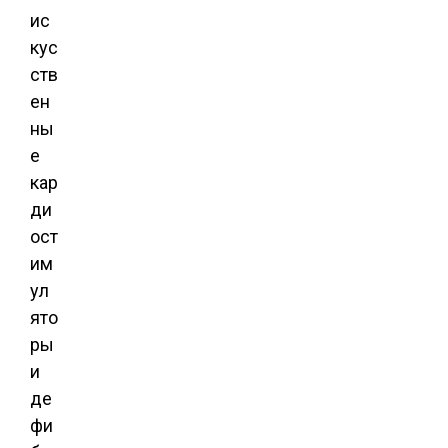
ис
кус
ств
ен
ны
е
кар
ди
ост
им
ул
ято
ры
и
де
фи