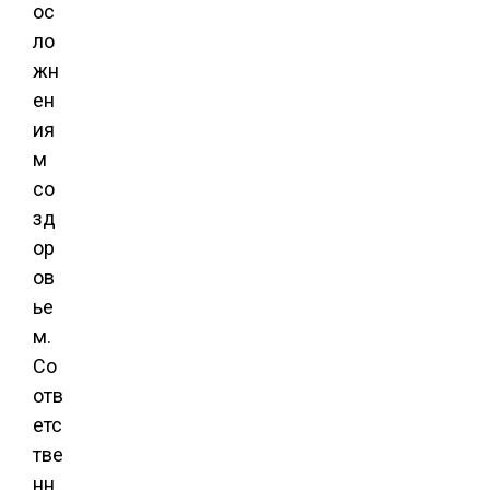
ос
ло
жн
ен
ия
м
со
зд
ор
ов
ье
м.
Со
отв
етс
тве
нн