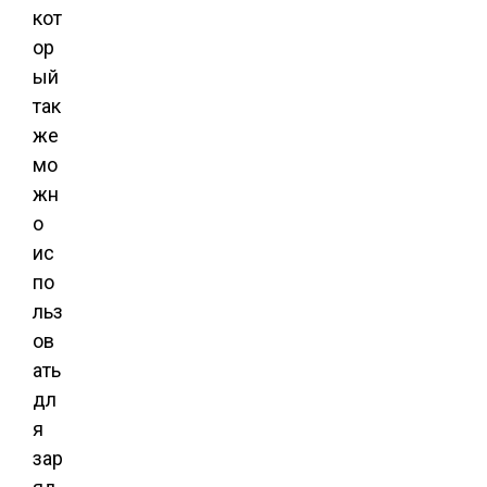
кот
ор
ый
так
же
мо
жн
о
ис
по
льз
ов
ать
дл
я
зар