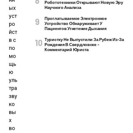
Робототехники Открывают Новую Эру
ых
Научного Анализа
уст
Проглатываемое Электронное
ро
Устройство Обнаруживает У
Пациентов Угнетение Дыхания
йст
в с
Туристку Не Выпустили За Рубеж Из-За
Рождения В Свердловске –
по
Комментарий Юриста
мо
щь
ю
уль
тра
зву
ко
вы
х
во