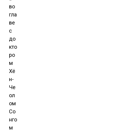
во
гла
ве
с
до
кто
ро
м
Хё
н-
Че
ол
ом
Со
нго
м