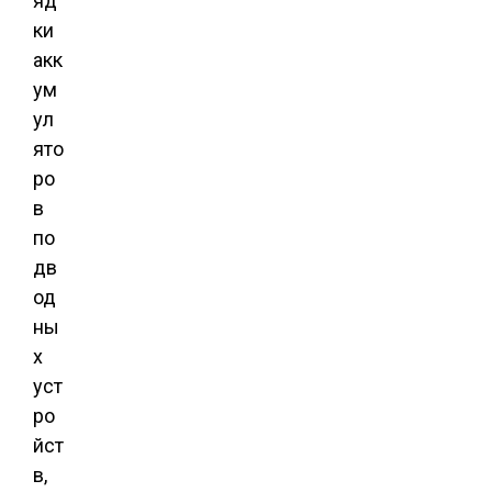
яд
ки
акк
ум
ул
ято
ро
в
по
дв
од
ны
х
уст
ро
йст
в,