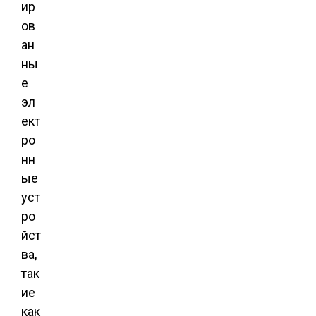
ир
ов
ан
ны
е
эл
ект
ро
нн
ые
уст
ро
йст
ва,
так
ие
как