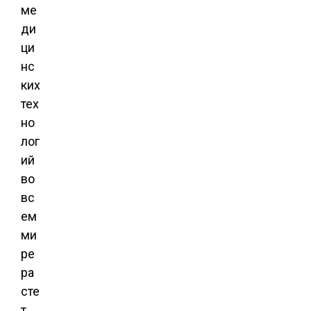
ме
ди
ци
нс
ких
тех
но
лог
ий
во
вс
ем
ми
ре
ра
сте
т