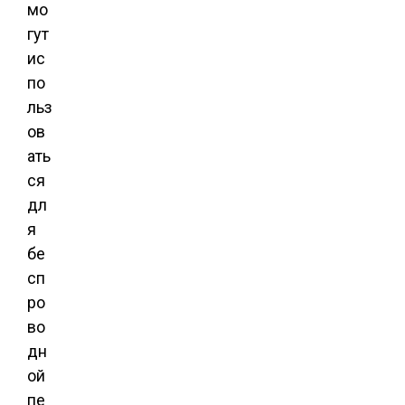
мо
гут
ис
по
льз
ов
ать
ся
дл
я
бе
сп
ро
во
дн
ой
пе