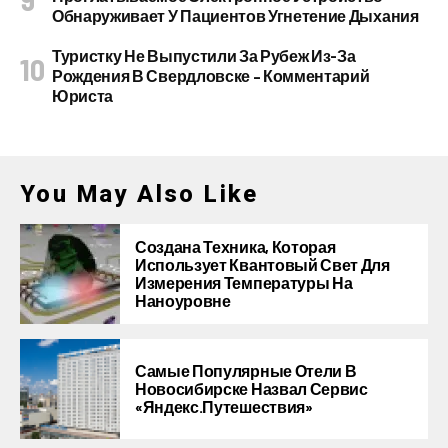
Обнаруживает У Пациентов Угнетение Дыхания
Туристку Не Выпустили За Рубеж Из-За
Рождения В Свердловске – Комментарий
Юриста
You May Also Like
Создана Техника, Которая
Использует Квантовый Свет Для
Измерения Температуры На
Наноуровне
Самые Популярные Отели В
Новосибирске Назвал Сервис
«Яндекс.Путешествия»