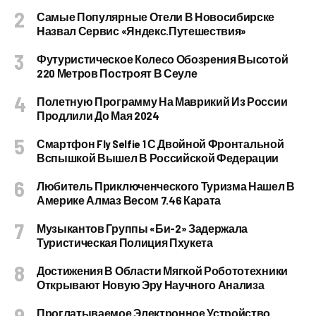
Самые Популярные Отели В Новосибирске
Назвал Сервис «Яндекс.Путешествия»
Футуристическое Колесо Обозрения Высотой
220 Метров Построят В Сеуле
Полетную Программу На Маврикий Из России
Продлили До Мая 2024
Смартфон Fly Selfie 1 С Двойной Фронтальной
Вспышкой Вышел В Российской Федерации
Любитель Приключенческого Туризма Нашел В
Америке Алмаз Весом 7.46 Карата
Музыкантов Группы «Би-2» Задержала
Туристическая Полиция Пхукета
Достижения В Области Мягкой Робототехники
Открывают Новую Эру Научного Анализа
Проглатываемое Электронное Устройство