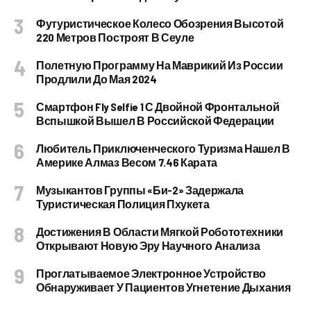
Футуристическое Колесо Обозрения Высотой
220 Метров Построят В Сеуле
Полетную Программу На Маврикий Из России
Продлили До Мая 2024
Смартфон Fly Selfie 1 С Двойной Фронтальной
Вспышкой Вышел В Российской Федерации
Любитель Приключенческого Туризма Нашел В
Америке Алмаз Весом 7.46 Карата
Музыкантов Группы «Би-2» Задержала
Туристическая Полиция Пхукета
Достижения В Области Мягкой Робототехники
Открывают Новую Эру Научного Анализа
Проглатываемое Электронное Устройство
Обнаруживает У Пациентов Угнетение Дыхания