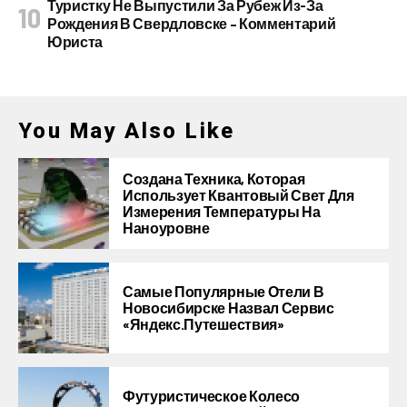
Туристку Не Выпустили За Рубеж Из-За
Рождения В Свердловске – Комментарий
Юриста
You May Also Like
Создана Техника, Которая
Использует Квантовый Свет Для
Измерения Температуры На
Наноуровне
Самые Популярные Отели В
Новосибирске Назвал Сервис
«Яндекс.Путешествия»
Футуристическое Колесо