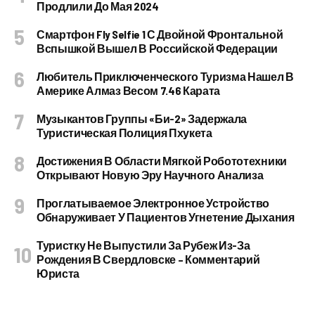
Продлили До Мая 2024
Смартфон Fly Selfie 1 С Двойной Фронтальной
Вспышкой Вышел В Российской Федерации
Любитель Приключенческого Туризма Нашел В
Америке Алмаз Весом 7.46 Карата
Музыкантов Группы «Би-2» Задержала
Туристическая Полиция Пхукета
Достижения В Области Мягкой Робототехники
Открывают Новую Эру Научного Анализа
Проглатываемое Электронное Устройство
Обнаруживает У Пациентов Угнетение Дыхания
Туристку Не Выпустили За Рубеж Из-За
Рождения В Свердловске – Комментарий
Юриста