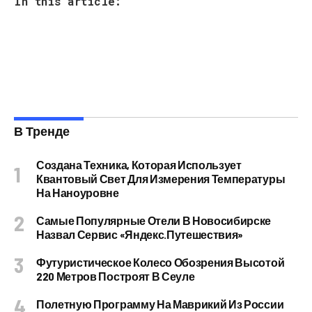
In this article:
В Тренде
Создана Техника, Которая Использует
Квантовый Свет Для Измерения Температуры
На Наноуровне
Самые Популярные Отели В Новосибирске
Назвал Сервис «Яндекс.Путешествия»
Футуристическое Колесо Обозрения Высотой
220 Метров Построят В Сеуле
Полетную Программу На Маврикий Из России