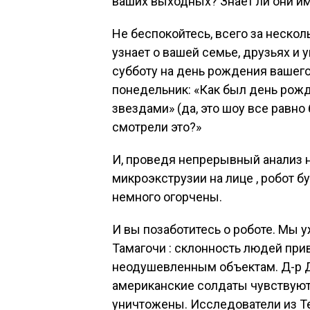
ваших выходных? Знает ли они и
Не беспокойтесь, всего за нескол
узнает о вашей семье, друзьях и 
субботу на день рождения вашего
понедельник: «Как был день рож
звездами» (да, это шоу все равно
смотрели это?»
И, проведя непрерывный анализ 
микроэкструзии на лице , робот б
немного огорчены.
И вы позаботитесь о роботе. Мы 
Тамагочи : склонность людей при
неодушевленным объектам. Д-р Д
американские солдаты чувствуют
уничтожены. Исследователи из Т