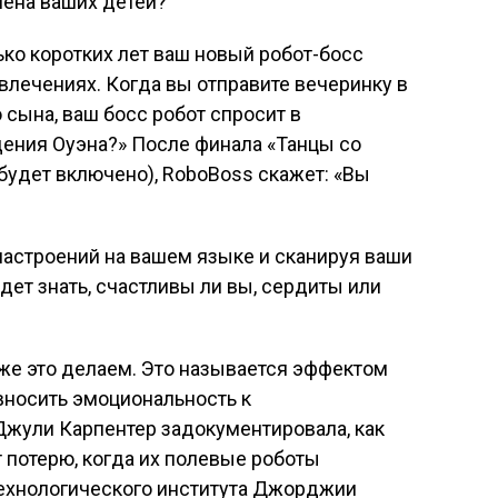
мена ваших детей?
ько коротких лет ваш новый робот-босс
увлечениях. Когда вы отправите вечеринку в
 сына, ваш босс робот спросит в
дения Оуэна?» После финала «Танцы со
 будет включено), RoboBoss скажет: «Вы
настроений на вашем языке и сканируя ваши
удет знать, счастливы ли вы, сердиты или
уже это делаем. Это называется эффектом
вносить эмоциональность к
жули Карпентер задокументировала, как
 потерю, когда их полевые роботы
ехнологического института Джорджии