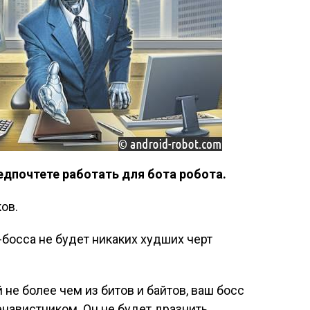
едпочтете работать для бота робота.
ов.
-босса не будет никаких худших черт
 не более чем из битов и байтов, ваш босс
навистником. Он не будет дразнить,