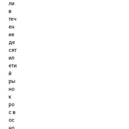
ли
в
теч
ен
ие
де
сят
ил
ети
й
ры
но
к
ро
с в
ос
но