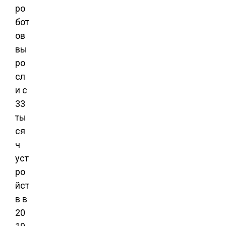
ро
бот
ов
вы
ро
сл
и с
33
ты
ся
ч
уст
ро
йст
в в
20