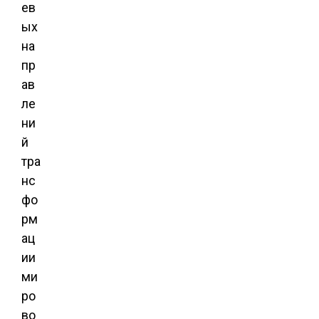
ев
ых
на
пр
ав
ле
ни
й
тра
нс
фо
рм
ац
ии
ми
ро
во