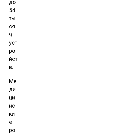
до
54
ты
ся
ч
уст
ро
йст
в.
Ме
ди
ци
нс
ки
е
ро