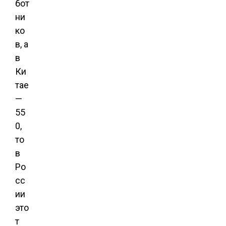
бот
ни
ко
в, а
в
Ки
тае
—
55
0,
то
в
Ро
сс
ии
это
т