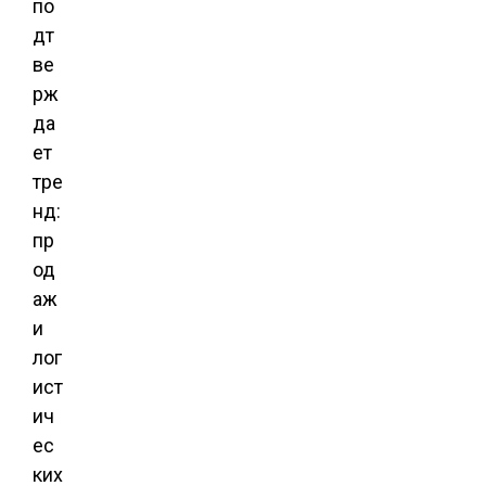
по
дт
ве
рж
да
ет
тре
нд:
пр
од
аж
и
лог
ист
ич
ес
ких