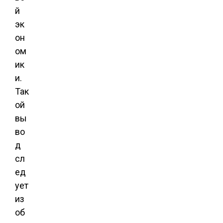
й
эк
он
ом
ик
и.
Так
ой
вы
во
д
сл
ед
ует
из
об