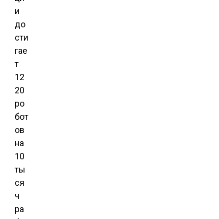
и
до
сти
гае
т
12
20
ро
бот
ов
на
10
ты
ся
ч
ра