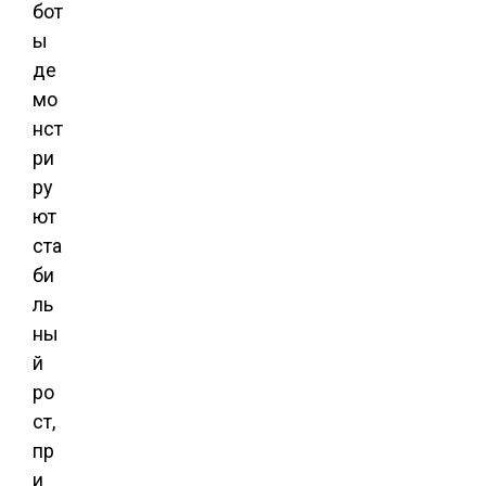
бот
ы
де
мо
нст
ри
ру
ют
ста
би
ль
ны
й
ро
ст,
пр
и