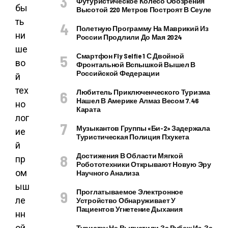
Футуристическое Колесо Обозрения
бы
Высотой 220 Метров Построят В Сеуле
ть
Полетную Программу На Маврикий Из
ни
России Продлили До Мая 2024
ше
Смартфон Fly Selfie 1 С Двойной
во
Фронтальной Вспышкой Вышел В
Российской Федерации
й
тех
Любитель Приключенческого Туризма
Нашел В Америке Алмаз Весом 7.46
но
Карата
лог
Музыкантов Группы «Би-2» Задержала
ие
Туристическая Полиция Пхукета
й
Достижения В Области Мягкой
пр
Робототехники Открывают Новую Эру
ом
Научного Анализа
ыш
Проглатываемое Электронное
ле
Устройство Обнаруживает У
Пациентов Угнетение Дыхания
нн
ой
Туристку Не Выпустили За Рубеж Из-За