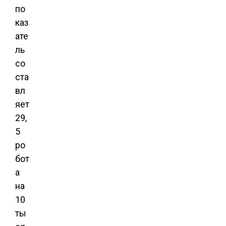
по
каз
ате
ль
со
ста
вл
яет
29,
5
ро
бот
а
на
10
ты