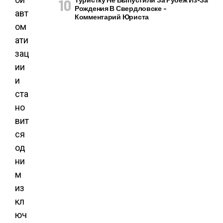
Рождения В Свердловске –
авт
Комментарий Юриста
ом
ати
зац
ии
и
ста
но
вит
ся
од
ни
м
из
кл
юч