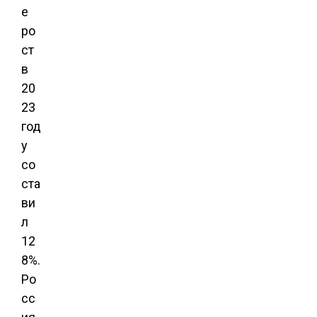
е
ро
ст
в
20
23
год
у
со
ста
ви
л
12
8%
.
Ро
сс