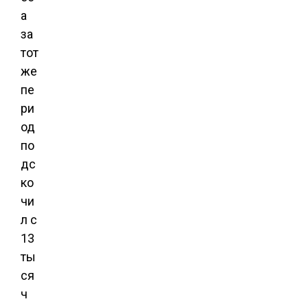
а
за
тот
же
пе
ри
од
по
дс
ко
чи
л с
13
ты
ся
ч