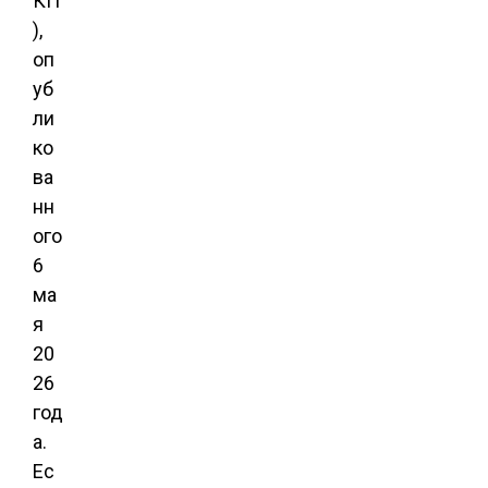
КП
),
оп
уб
ли
ко
ва
нн
ого
6
ма
я
20
26
год
а
.
Ес