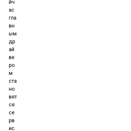
йч
ас
гла
вн
ым
др
ай
ве
ро
м
ста
но
вят
ся
се
рв
ис