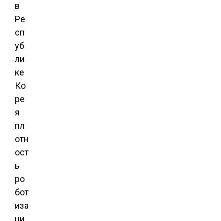
в
Ре
сп
уб
ли
ке
Ко
ре
я
пл
отн
ост
ь
ро
бот
иза
ци