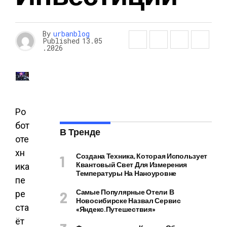
By
urbanblog
Published
13.05
.2026
Ро
бот
В Тренде
оте
хн
Создана Техника, Которая Использует
Квантовый Свет Для Измерения
ика
Температуры На Наноуровне
пе
Самые Популярные Отели В
ре
Новосибирске Назвал Сервис
ста
«Яндекс.Путешествия»
ёт