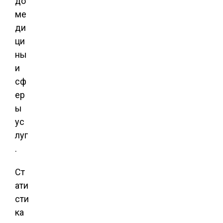
до
ме
ди
ци
ны
и
сф
ер
ы
ус
луг
.
Ст
ати
сти
ка