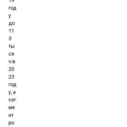
19
год
у
до
11
3
ты
ся
ч в
20
23
год
у, а
сег
ме
нт
ро