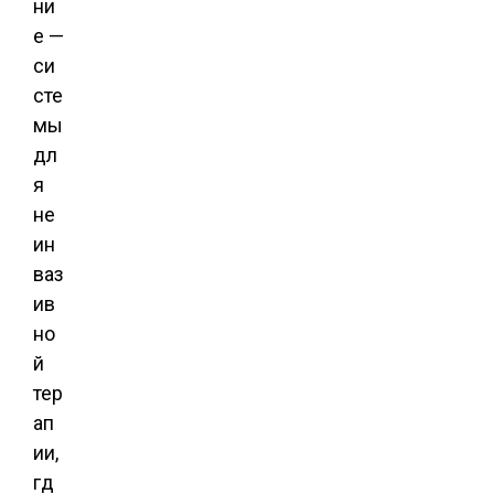
ни
е —
си
сте
мы
дл
я
не
ин
ваз
ив
но
й
тер
ап
ии,
гд