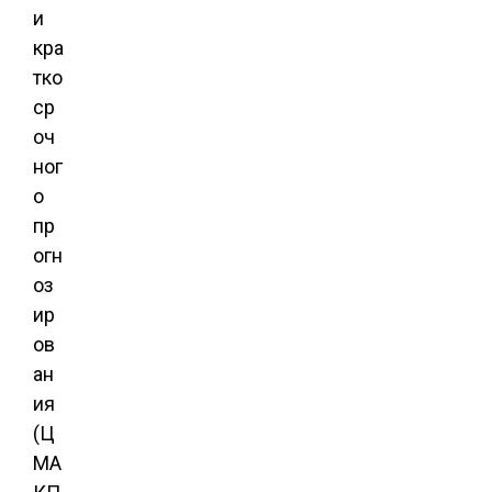
и
кра
тко
ср
оч
ног
о
пр
огн
оз
ир
ов
ан
ия
(Ц
МА