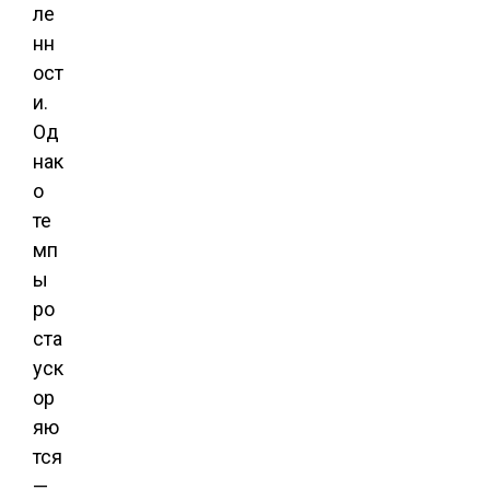
ле
нн
ост
и.
Од
нак
о
те
мп
ы
ро
ста
уск
ор
яю
тся
—