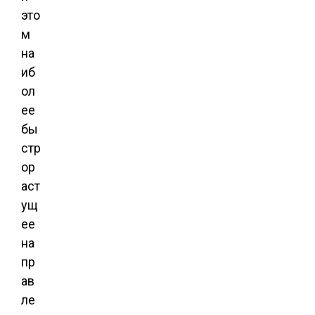
это
м
на
иб
ол
ее
бы
стр
ор
аст
ущ
ее
на
пр
ав
ле