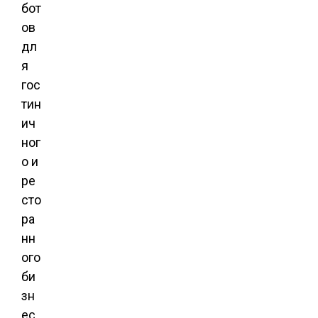
бот
ов
дл
я
гос
тин
ич
ног
о и
ре
сто
ра
нн
ого
би
зн
ес