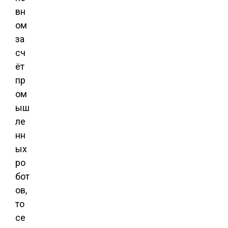
вн
ом
за
сч
ёт
пр
ом
ыш
ле
нн
ых
ро
бот
ов,
то
се