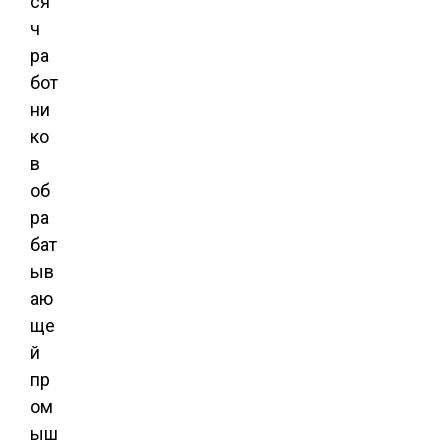
ся
ч
ра
бот
ни
ко
в
об
ра
бат
ыв
аю
ще
й
пр
ом
ыш