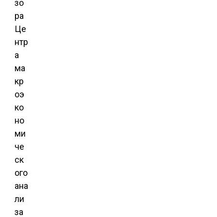
зо
ра
Це
нтр
а
ма
кр
оэ
ко
но
ми
че
ск
ого
ана
ли
за