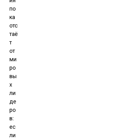
ия
по
ка
отс
таё
т
от
ми
ро
вы
х
ли
де
ро
в:
ес
ли