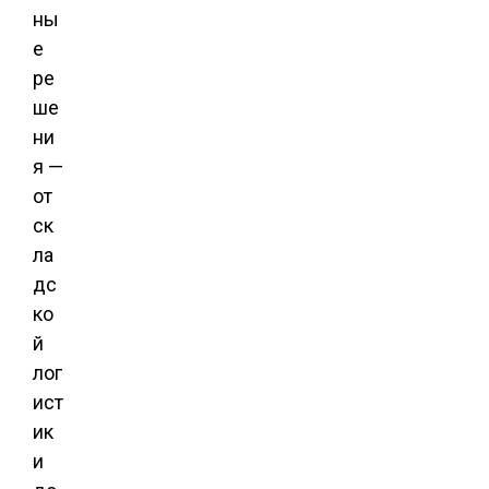
ны
е
ре
ше
ни
я —
от
ск
ла
дс
ко
й
лог
ист
ик
и