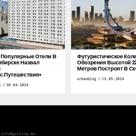
 Популярные Отели В
Футуристическое Кол
бирске Назвал
Обозрения Высотой 2
с
Метров Построят В Се
с.Путешествия»
urbanblog
13.05.2024
g
30.04.2024
 info@gototop.ee