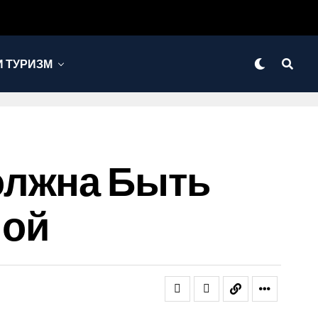
 ТУРИЗМ
олжна Быть
ной