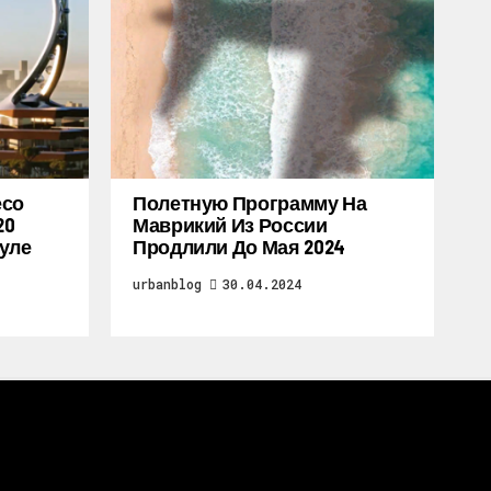
есо
Полетную Программу На
20
Маврикий Из России
уле
Продлили До Мая 2024
urbanblog
30.04.2024