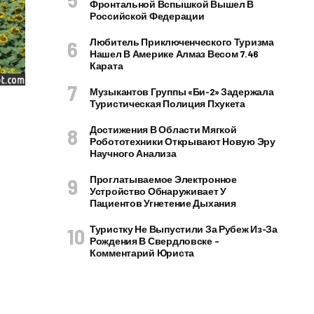
Фронтальной Вспышкой Вышел В
Российской Федерации
Любитель Приключенческого Туризма
Нашел В Америке Алмаз Весом 7.46
Карата
Музыкантов Группы «Би-2» Задержала
Туристическая Полиция Пхукета
Достижения В Области Мягкой
Робототехники Открывают Новую Эру
Научного Анализа
Проглатываемое Электронное
Устройство Обнаруживает У
Пациентов Угнетение Дыхания
Туристку Не Выпустили За Рубеж Из-За
Рождения В Свердловске –
Комментарий Юриста