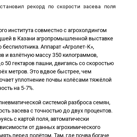
го института совместно с агрохолдингом
дшей в Казани агропромышленной выставке
 беспилотника. Аппарат «Агролет-К»,
в и взлётную массу 350 килограммов,
о 50 гектаров пашни, двигаясь со скоростью
рёх метров. Это вдвое быстрее, чем
лючает уплотнение почвы колёсами тяжёлой
ость на 5-7%.
 пневматической системой разброса семян,
сть засева с точностью до двух процентов.
уясь с картой поля, автоматически
ависимости от данных агрохимического
мять перед полётом. Там, где почва богаче