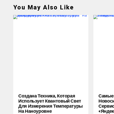
You May Also Like
Создана Техника, Которая
Самые
Использует Квантовый Свет
Новоси
Для Измерения Температуры
Серви
На Наноуровне
«Яндек