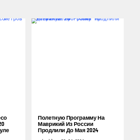
есо
Полетную Программу На
20
Маврикий Из России
уле
Продлили До Мая 2024