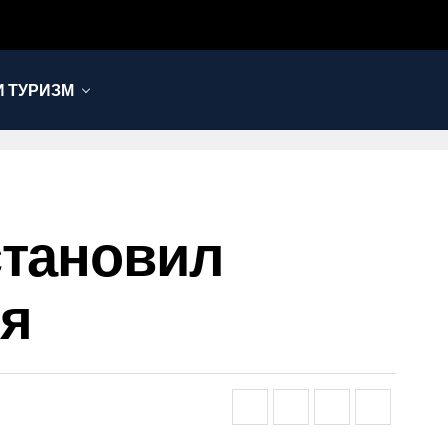
 ТУРИЗМ
становил
ля