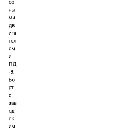
ор
ны
ми
дв
ига
тел
ям
и
ПД
-8.
Бо
рт
с
зав
од
ск
им