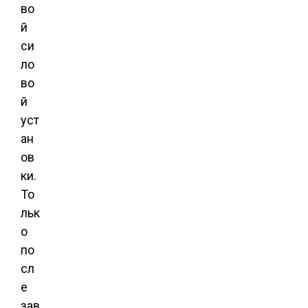
во
й
си
ло
во
й
уст
ан
ов
ки.
То
льк
о
по
сл
е
зав