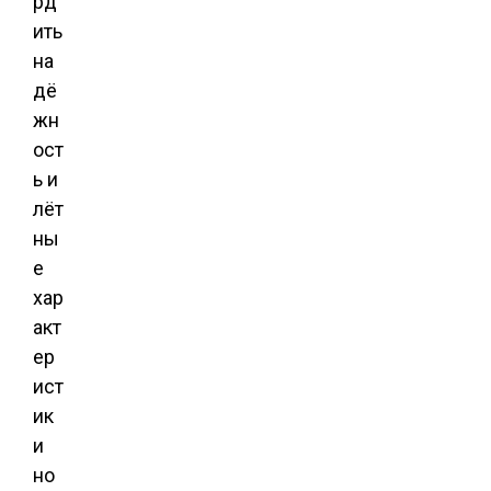
рд
ить
на
дё
жн
ост
ь и
лёт
ны
е
хар
акт
ер
ист
ик
и
но