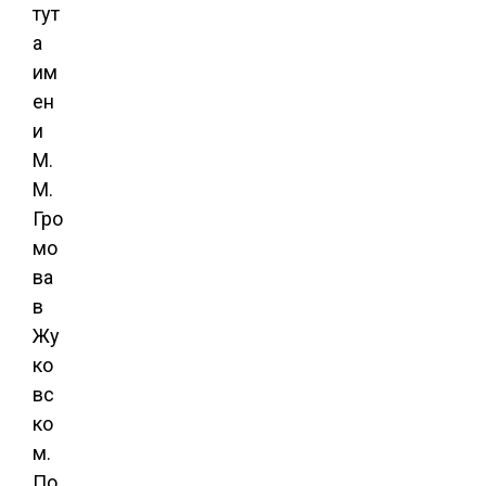
тут
а
им
ен
и
М.
М.
Гро
мо
ва
в
Жу
ко
вс
ко
м.
По