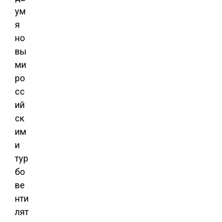
ум
я
но
вы
ми
ро
сс
ий
ск
им
и
тур
бо
ве
нти
лят