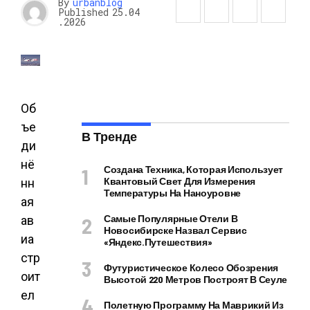
By
urbanblog
Published
25.04
.2026
Об
ъе
В Тренде
ди
нё
Создана Техника, Которая Использует
Квантовый Свет Для Измерения
нн
Температуры На Наноуровне
ая
Самые Популярные Отели В
ав
Новосибирске Назвал Сервис
иа
«Яндекс.Путешествия»
стр
Футуристическое Колесо Обозрения
оит
Высотой 220 Метров Построят В Сеуле
ел
Полетную Программу На Маврикий Из