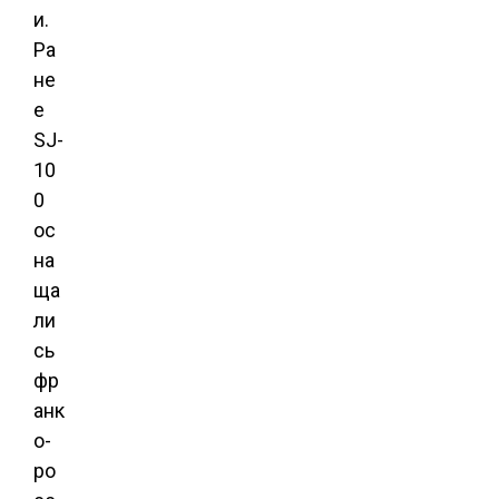
и.
Ра
не
е
SJ-
10
0
ос
на
ща
ли
сь
фр
анк
о-
ро