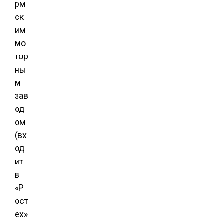
рм
ск
им
мо
тор
ны
м
зав
од
ом
(вх
од
ит
в
«Р
ост
ех»