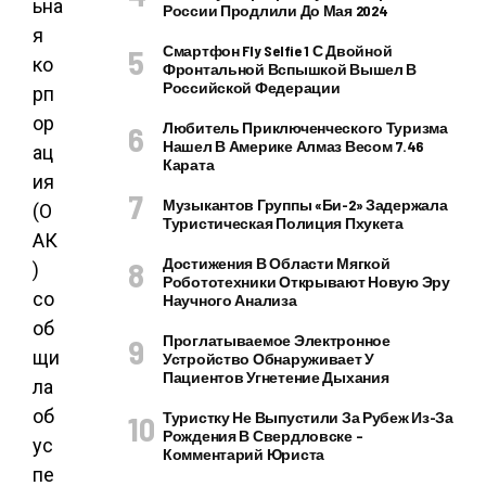
ьна
России Продлили До Мая 2024
я
Смартфон Fly Selfie 1 С Двойной
ко
Фронтальной Вспышкой Вышел В
Российской Федерации
рп
ор
Любитель Приключенческого Туризма
Нашел В Америке Алмаз Весом 7.46
ац
Карата
ия
Музыкантов Группы «Би-2» Задержала
(О
Туристическая Полиция Пхукета
АК
Достижения В Области Мягкой
)
Робототехники Открывают Новую Эру
со
Научного Анализа
об
Проглатываемое Электронное
щи
Устройство Обнаруживает У
Пациентов Угнетение Дыхания
ла
об
Туристку Не Выпустили За Рубеж Из-За
Рождения В Свердловске –
ус
Комментарий Юриста
пе