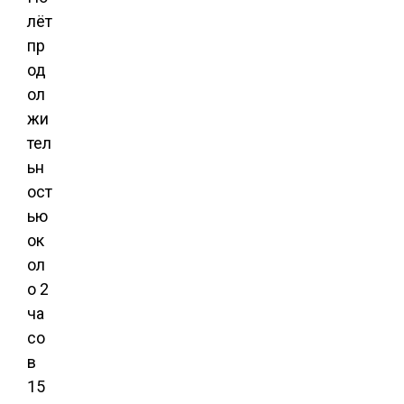
лёт
пр
од
ол
жи
тел
ьн
ост
ью
ок
ол
о 2
ча
со
в
15