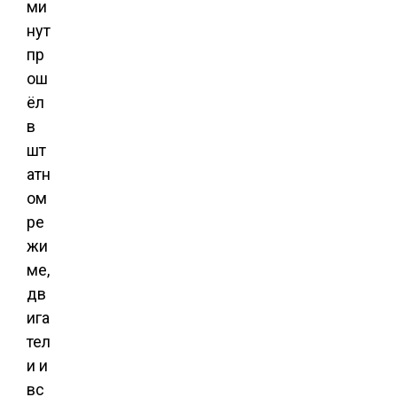
ми
нут
пр
ош
ёл
в
шт
атн
ом
ре
жи
ме,
дв
ига
тел
и и
вс