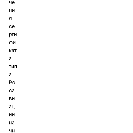
че
ни
я
се
рти
фи
кат
а
тип
а
Ро
са
ви
ац
ии
на
чн