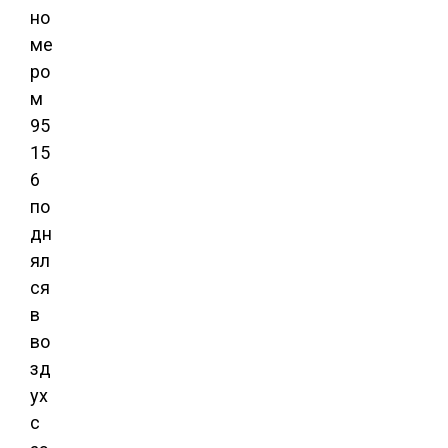
но
ме
ро
м
95
15
6
по
дн
ял
ся
в
во
зд
ух
с