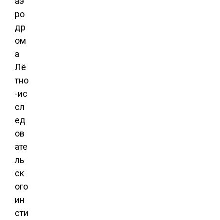
аэ
ро
др
ом
а
Лё
тно
-ис
сл
ед
ов
ате
ль
ск
ого
ин
сти