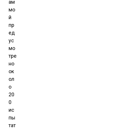
ам
мо
й
пр
ед
ус
мо
тре
но
ок
ол
о
20
0
ис
пы
тат