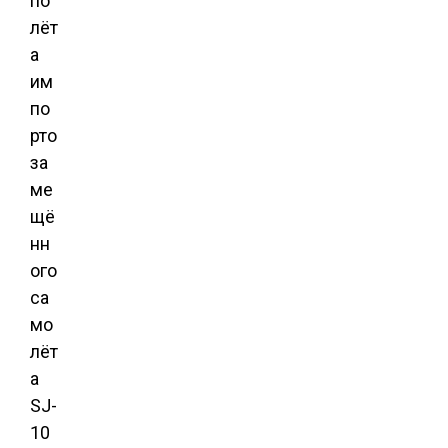
по
лёт
а
им
по
рто
за
ме
щё
нн
ого
са
мо
лёт
а
SJ-
10