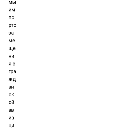
мы
им
по
рто
за
ме
ще
ни
я в
гра
жд
ан
ск
ой
ав
иа
ци