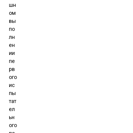
шн
ом
вы
по
лн
ен
ии
пе
рв
ого
ис
пы
тат
ел
ьн
ого