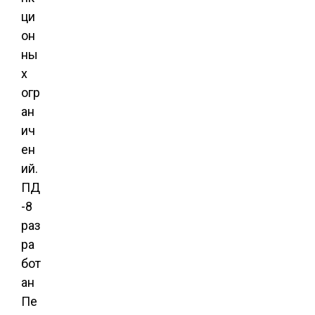
ци
он
ны
х
огр
ан
ич
ен
ий.
ПД
-8
раз
ра
бот
ан
Пе