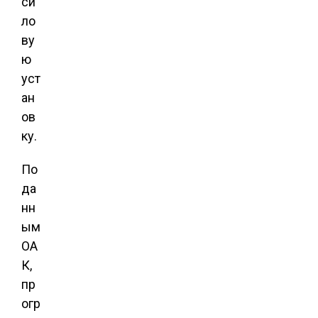
си
ло
ву
ю
уст
ан
ов
ку.
По
да
нн
ым
ОА
К,
пр
огр