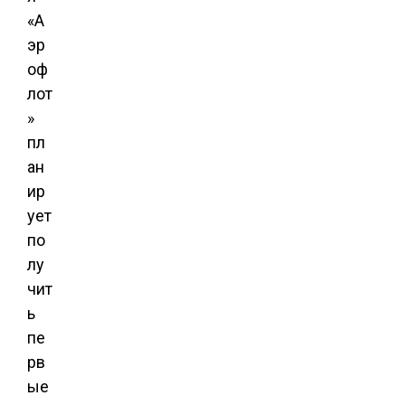
«А
эр
оф
лот
»
пл
ан
ир
ует
по
лу
чит
ь
пе
рв
ые