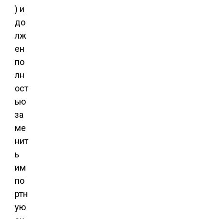
) и
до
лж
ен
по
лн
ост
ью
за
ме
нит
ь
им
по
ртн
ую