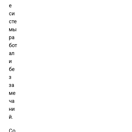
е
си
сте
мы
ра
бот
ал
и
бе
з
за
ме
ча
ни
й.
Со