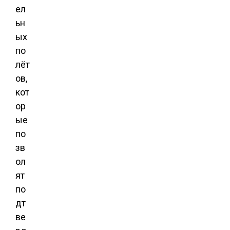
ел
ьн
ых
по
лёт
ов,
кот
ор
ые
по
зв
ол
ят
по
дт
ве