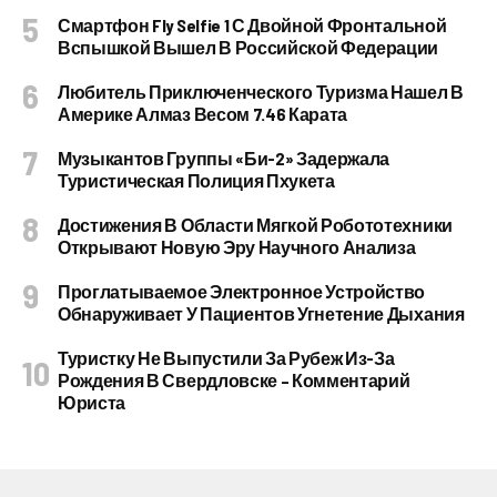
Смартфон Fly Selfie 1 С Двойной Фронтальной
Вспышкой Вышел В Российской Федерации
Любитель Приключенческого Туризма Нашел В
Америке Алмаз Весом 7.46 Карата
Музыкантов Группы «Би-2» Задержала
Туристическая Полиция Пхукета
Достижения В Области Мягкой Робототехники
Открывают Новую Эру Научного Анализа
Проглатываемое Электронное Устройство
Обнаруживает У Пациентов Угнетение Дыхания
Туристку Не Выпустили За Рубеж Из-За
Рождения В Свердловске – Комментарий
Юриста