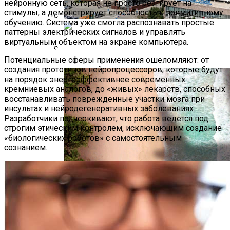
нейронную сеть, которая не просто реагирует на
В Суд На Apple
стимулы, а демонстрирует способность к примитивному
обучению. Система уже смогла распознавать простые
паттерны электрических сигналов и управлять
Самые Популярные Отели В
виртуальным объектом на экране компьютера.
Новосибирске Назвал Сервис
«Яндекс.Путешествия»
Потенциальные сферы применения ошеломляют: от
Что За Неведомый Аппарат Запустила
создания прототипов нейропроцессоров, которые будут
На Орбиту КНДР — Специалисты
на порядок энергоэффективнее современных
Гадают
кремниевых аналогов, до «живых» лекарств, способных
восстанавливать поврежденные участки мозга при
инсультах и нейродегенеративных заболеваниях.
Разработчики подчеркивают, что работа ведется под
строгим этическим контролем, исключающим создание
«биологических роботов» с самостоятельным
сознанием.