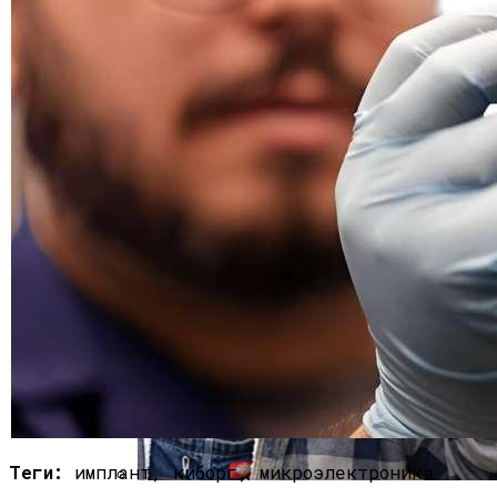
Полетную Программу На Маврикий Из
России Продлили До Мая 2024
Теги:
имплант, киборг, микроэлектроника