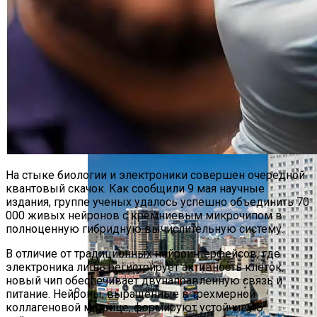
Военным Потребовались Миллиарды
На Новые Спутники
Футуристическое Колесо Обозрения
Высотой 220 Метров Построят В Сеуле
На стыке биологии и электроники совершен очередной
квантовый скачок. Как сообщили 9 мая научные
издания, группе ученых удалось успешно объединить 70
000 живых нейронов с кремниевым микрочипом в
полноценную гибридную вычислительную систему
.
В отличие от традиционных нейроинтерфейсов, где
электроника лишь регистрирует активность клеток,
новый чип обеспечивает двунаправленную связь и
питание. Нейроны, выращенные в трехмерной
коллагеновой матрице, формируют устойчивую
Владельцы IPhone Готовятся Подать