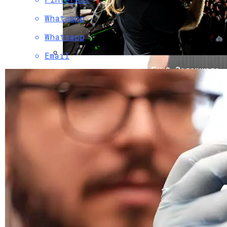
Whatsapp
Whatsapp
Email
Музыкантов Группы «Би-2» Задержала
Туристическая Полиция Пхукета
LG Electronics Раскрыла Тайну Новой
Версии Чехла QuickCover