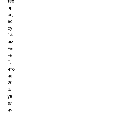
тех
пр
оц
ес
су
14
нм
Fin
FE
T,
что
на
20
%
ув
ел
ич