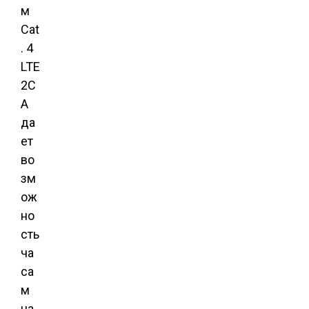
м
Cat
. 4
LTE
2C
A
да
ет
во
зм
ож
но
сть
ча
са
м
на