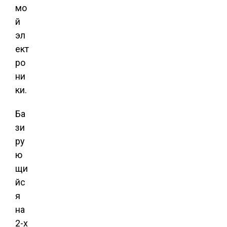
мо
й
эл
ект
ро
ни
ки.
Ба
зи
ру
ю
щи
йс
я
на
2-х