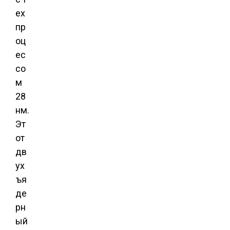
ех
пр
оц
ес
со
м
28
нм.
Эт
от
дв
ух
ъя
де
рн
ый