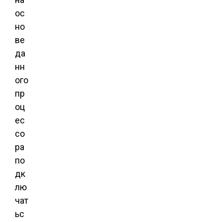
ос
но
ве
да
нн
ого
пр
оц
ес
со
ра
по
дк
лю
чат
ьс