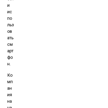
и
ис
по
льз
ов
ать
см
арт
фо
н.
Ко
мп
ан
ия
на
ча