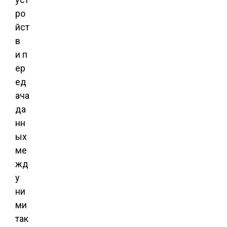
ро
йст
в
и п
ер
ед
ача
да
нн
ых
ме
жд
у
ни
ми
так