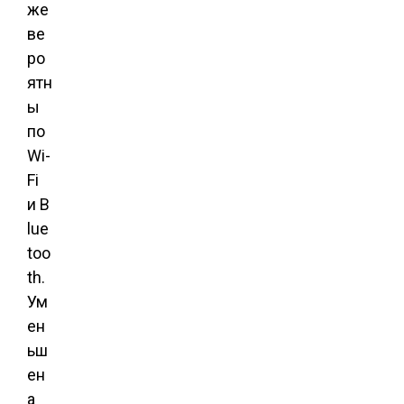
же
ве
ро
ятн
ы
по
Wi-
Fi
и B
lue
too
th.
Ум
ен
ьш
ен
а