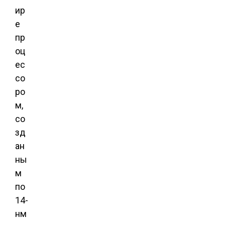
ир
е
пр
оц
ес
со
ро
м,
со
зд
ан
ны
м
по
14-
нм