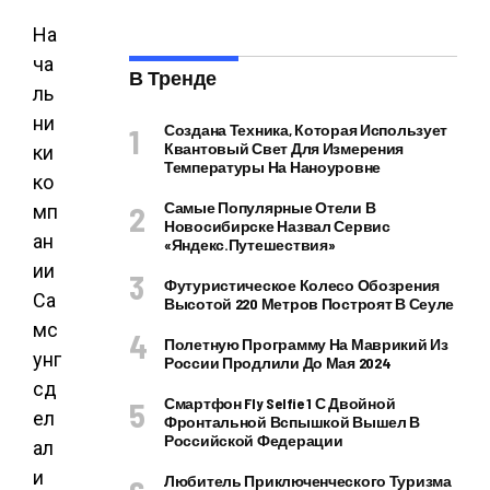
На
ча
В Тренде
ль
ни
Создана Техника, Которая Использует
Квантовый Свет Для Измерения
ки
Температуры На Наноуровне
ко
Самые Популярные Отели В
мп
Новосибирске Назвал Сервис
ан
«Яндекс.Путешествия»
ии
Футуристическое Колесо Обозрения
Са
Высотой 220 Метров Построят В Сеуле
мс
Полетную Программу На Маврикий Из
унг
России Продлили До Мая 2024
сд
Смартфон Fly Selfie 1 С Двойной
ел
Фронтальной Вспышкой Вышел В
Российской Федерации
ал
и
Любитель Приключенческого Туризма