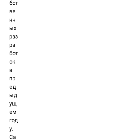
бст
ве
нн
ых
раз
ра
бот
ок
в
пр
ед
ыд
ущ
ем
год
у.
Са