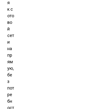
я
к с
ото
во
й
сет
и
на
пр
ям
ую,
бе
з
пот
ре
бн
ост