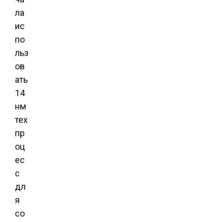
ла
ис
по
льз
ов
ать
14
нм
тех
пр
оц
ес
с
дл
я
со