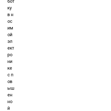
бот
ку
в н
ос
им
ой
эл
ект
ро
ни
ке
с п
ов
ыш
ен
но
й