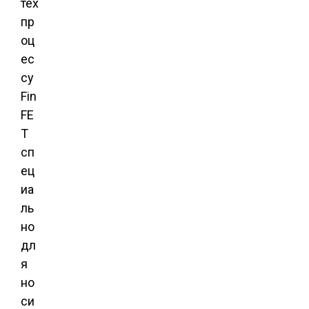
тех
пр
оц
ес
су
Fin
FE
T
сп
ец
иа
ль
но
дл
я
но
си