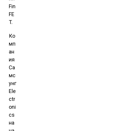
Fin
FE
T.
Ко
мп
ан
ия
Са
мс
унг
Ele
ctr
oni
cs
на
ча