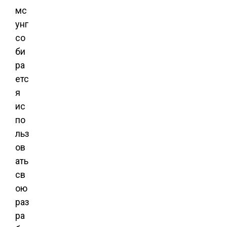
мс
унг
со
би
ра
етс
я
ис
по
льз
ов
ать
св
ою
раз
ра