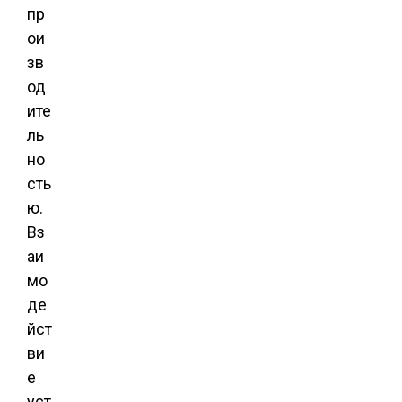
пр
ои
зв
од
ите
ль
но
сть
ю.
Вз
аи
мо
де
йст
ви
е
уст