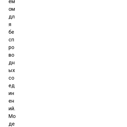
ем
ом
дл
я
бе
сп
ро
во
дн
ых
со
ед
ин
ен
ий.
Мо
де