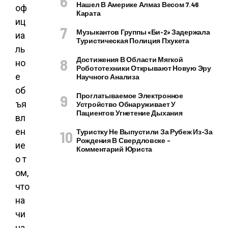
Нашел В Америке Алмаз Весом 7.46
оф
Карата
иц
Музыкантов Группы «Би-2» Задержала
иа
Туристическая Полиция Пхукета
ль
Достижения В Области Мягкой
но
Робототехники Открывают Новую Эру
е
Научного Анализа
об
Проглатываемое Электронное
ъя
Устройство Обнаруживает У
Пациентов Угнетение Дыхания
вл
ен
Туристку Не Выпустили За Рубеж Из-За
Рождения В Свердловске –
ие
Комментарий Юриста
о т
ом,
что
на
чи
на