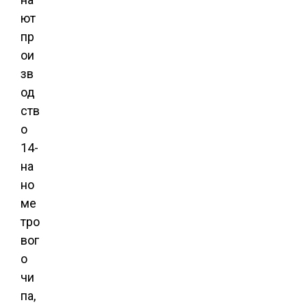
ют
пр
ои
зв
од
ств
о
14-
на
но
ме
тро
вог
о
чи
па,