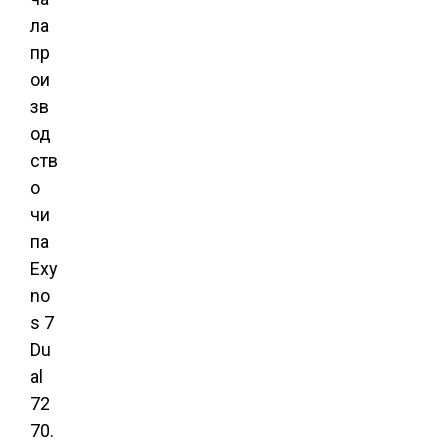
ла
пр
ои
зв
од
ств
о
чи
па
Exy
no
s 7
Du
al
72
70.