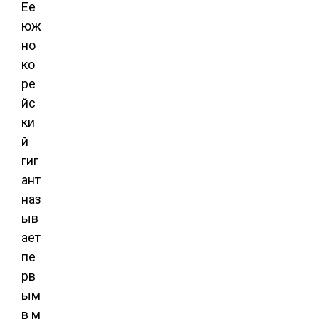
Ее
юж
но
ко
ре
йс
ки
й
гиг
ант
наз
ыв
ает
пе
рв
ым
в м