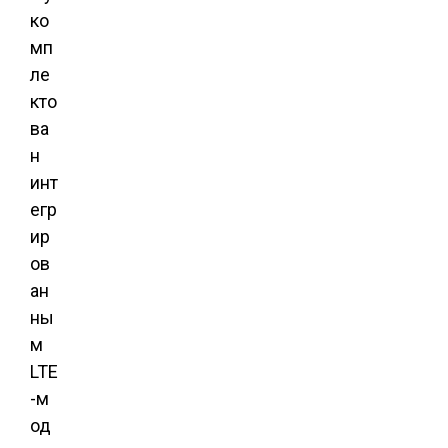
ко
мп
ле
кто
ва
н
инт
егр
ир
ов
ан
ны
м
LTE
-м
од