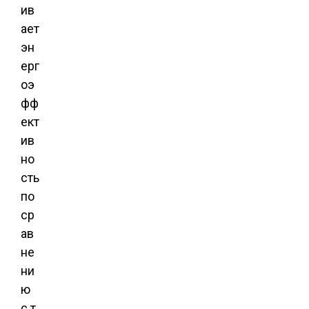
ив
ает
эн
ерг
оэ
фф
ект
ив
но
сть
по
ср
ав
не
ни
ю
с т