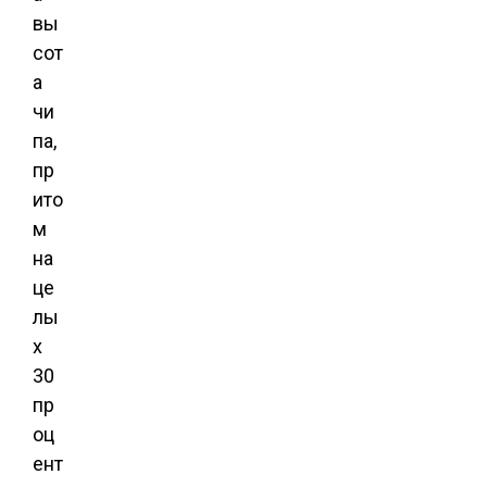
вы
сот
а
чи
па,
пр
ито
м
на
це
лы
х
30
пр
оц
ент