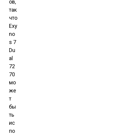
ов,
так
что
Exy
no
s 7
Du
al
72
70
мо
же
т
бы
ть
ис
по