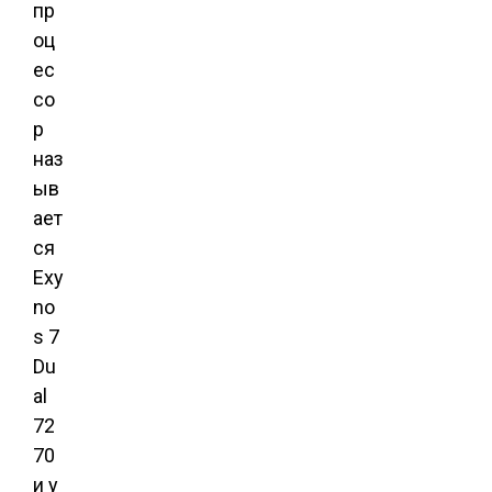
пр
оц
ес
со
р
наз
ыв
ает
ся
Exy
no
s 7
Du
al
72
70
и у