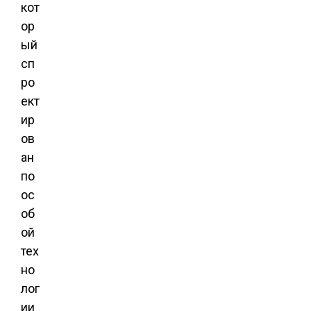
кот
ор
ый
сп
ро
ект
ир
ов
ан
по
ос
об
ой
тех
но
лог
ии