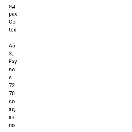
яд
рах
Cor
tex
-
A5
3,
Exy
no
s
72
70
со
зд
ан
по