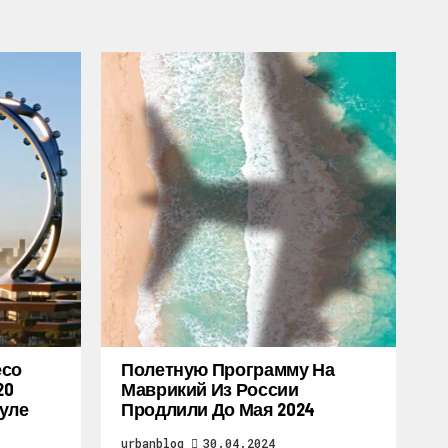
есо
Полетную Программу На
20
Маврикий Из России
уле
Продлили До Мая 2024
urbanblog
30.04.2024