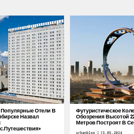
 Популярные Отели В
Футуристическое Кол
бирске Назвал
Обозрения Высотой 2
с
Метров Построят В Се
с.Путешествия»
urbanblog
13.05.2024