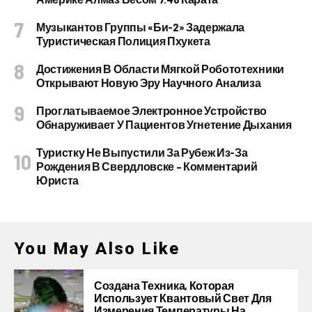
Музыкантов Группы «Би-2» Задержала
Туристическая Полиция Пхукета
Достижения В Области Мягкой Робототехники
Открывают Новую Эру Научного Анализа
Проглатываемое Электронное Устройство
Обнаруживает У Пациентов Угнетение Дыхания
Туристку Не Выпустили За Рубеж Из-За
Рождения В Свердловске – Комментарий
Юриста
You May Also Like
Создана Техника, Которая
Использует Квантовый Свет Для
Измерения Температуры На