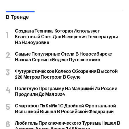
В Тренде
Создана Техника, Которая Использует
Квантовый Свет Для Измерения Температуры
На Наноуровне
Самые Популярные Отели В Новосибирске
Назвал Сервис «Яндекс.Путешествия»
Футуристическое Колесо Обозрения Высотой
220 Метров Построят В Сеуле
Полетную Программу На Маврикий Из России
Продлили До Мая 2024
Смартфон Fly Selfie 1 С Двойной Фронтальной
Вспышкой Вышел В Российской Федерации
Любитель Приключенческого Туризма Нашел В
Америке Алмаз Весом 7.46 Карата