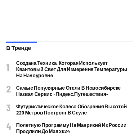
В Тренде
Создана Техника, Которая Использует
Квантовый Свет Для Измерения Температуры
На Наноуровне
Самые Популярные Отели В Новосибирске
Назвал Сервис «Яндекс.Путешествия»
Футуристическое Колесо Обозрения Высотой
220 Метров Построят В Сеуле
Полетную Программу На Маврикий Из России
Продлили До Мая 2024