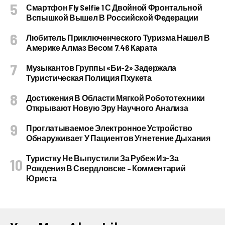
Смартфон Fly Selfie 1 С Двойной Фронтальной
Вспышкой Вышел В Российской Федерации
Любитель Приключенческого Туризма Нашел В
Америке Алмаз Весом 7.46 Карата
Музыкантов Группы «Би-2» Задержала
Туристическая Полиция Пхукета
Достижения В Области Мягкой Робототехники
Открывают Новую Эру Научного Анализа
Проглатываемое Электронное Устройство
Обнаруживает У Пациентов Угнетение Дыхания
Туристку Не Выпустили За Рубеж Из-За
Рождения В Свердловске – Комментарий
Юриста