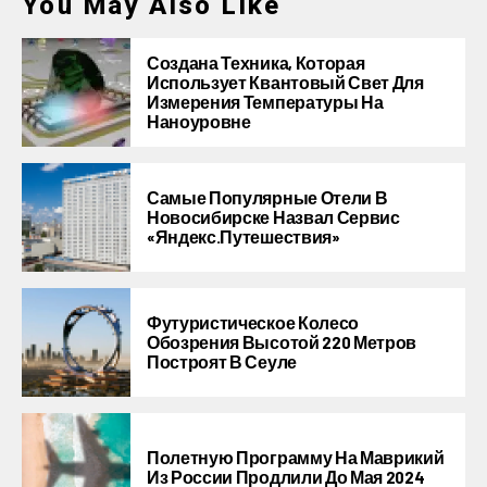
You May Also Like
Создана Техника, Которая
Использует Квантовый Свет Для
Измерения Температуры На
Наноуровне
Самые Популярные Отели В
Новосибирске Назвал Сервис
«Яндекс.Путешествия»
Футуристическое Колесо
Обозрения Высотой 220 Метров
Построят В Сеуле
Полетную Программу На Маврикий
Из России Продлили До Мая 2024